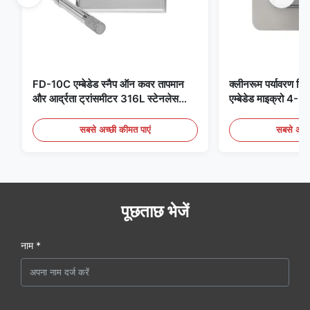
FD-10C एम्बेडेड स्नैप ऑन कवर तापमान
क्लीनरूम पर्यावरण निग
और आर्द्रता ट्रांसमीटर 316L स्टेनलेस
एम्बेडेड माइक्रो 
स्टील मॉनिटर
मेडिकल / फ्यूम डिटेक
सबसे अच्छी कीमत पाएं
सबसे अच्छ
पूछताछ भेजें
नाम *