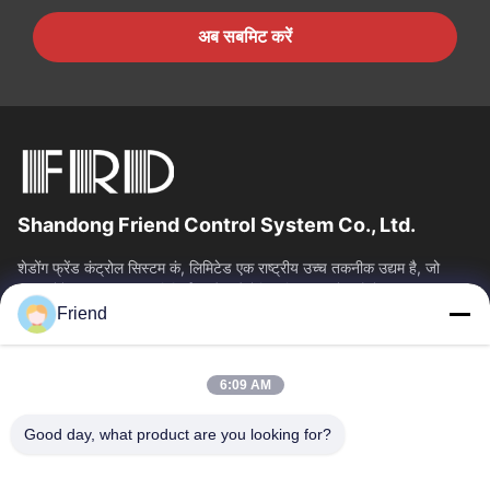
अब सबमिट करें
Shandong Friend Control System Co., Ltd.
शेडोंग फ्रेंड कंट्रोल सिस्टम कं, लिमिटेड एक राष्ट्रीय उच्च तकनीक उद्यम है, जो
इंस्ट्रूमेंटेशन आर एंड डी, विनिर्माण और औद्योगिक नियंत्रण सेवाओं में...
Friend
त्वरित लिंक
होम
उत्पाद
6:09 AM
वीआर दिखाएँ
हमारे बारे में
फैक्टरी यात्रा
गुणवत्ता नियंत्रण
Good day, what product are you looking for?
हमसे संपर्क करें
एक बोली का अनुरोध