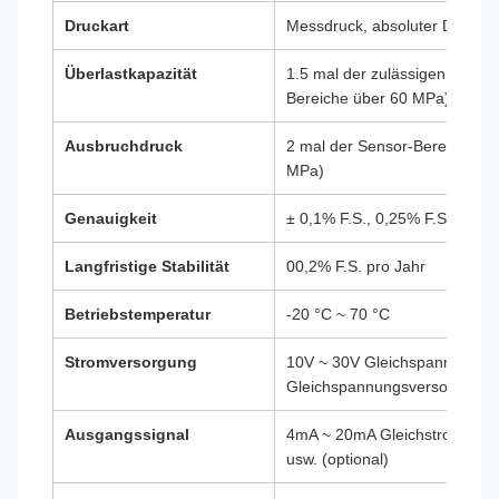
Druckart
Messdruck, absoluter Druck, N
Überlastkapazität
1.5 mal der zulässigen Sensor
Bereiche über 60 MPa)
Ausbruchdruck
2 mal der Sensor-Bereich (1,5
MPa)
Genauigkeit
± 0,1% F.S., 0,25% F.S., 0,5% 
Langfristige Stabilität
00,2% F.S. pro Jahr
Betriebstemperatur
-20 °C ~ 70 °C
Stromversorgung
10V ~ 30V Gleichspannung (
Gleichspannungsversorgung 
Ausgangssignal
4mA ~ 20mA Gleichstrom, 1V 
usw. (optional)