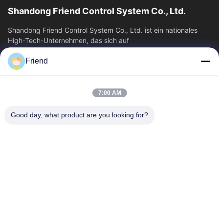
Shandong Friend Control System Co., Ltd.
Shandong Friend Control System Co., Ltd. ist ein nationales
High-Tech-Unternehmen, das sich auf
Instrumentierungsforschung und -entwicklung,...
Friend
Schnelle Verbindungen
Startseite
Produkte
7:00 AM
VR Show
Über Uns
Fabrik Tour
Qualitätskontrolle
Good day, what product are you looking for?
Kontakt
Referenzen
Nachrichten
Treten Sie Mit Uns In Verbindung
+86-18553325367
+86-533-3571309
info@frdsensor.com