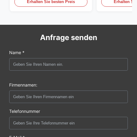
Edelstahlmonitor
20mA/RS485 für
Erhalten Sie besten Preis
Erhalten Sie
Rauchgasdetekt
Anfrage senden
Name *
Firmennamen:
Telefonnummer