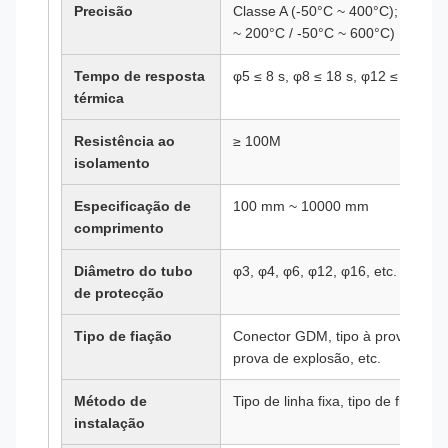
Precisão
Classe A (-50°C ~ 400°C); Classe
~ 200°C / -50°C ~ 600°C)
Tempo de resposta
φ5 ≤ 8 s, φ8 ≤ 18 s, φ12 ≤ 30 s
térmica
Resistência ao
≥ 100M
isolamento
Especificação de
100 mm ~ 10000 mm
comprimento
Diâmetro do tubo
φ3, φ4, φ6, φ12, φ16, etc.
de protecção
Tipo de fiação
Conector GDM, tipo à prova de ág
prova de explosão, etc.
Método de
Tipo de linha fixa, tipo de flange, e
instalação