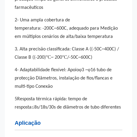
farmacêuticos
2- Uma ampla cobertura de
temperatura:
-200C~600C, adequado para
Medição
em múltiplos cenários de alta/baixa temperatura
3. Alta precisão classificada: Classe A ((-50C~400C) /
°C
°C
Classe B ((-200)
~ 200
/-50C~600C)
φ
φ
4- Adaptabilidade flexível:
Apoio
3 ~
16 tubo de
protecção
Diâmetros, instalação de fios/flancas e
multi-tipo
Conexão
5Resposta térmica rápida: tempo de
≤
resposta
8s/18s/30s
de diâmetros de tubo diferentes
Aplicação