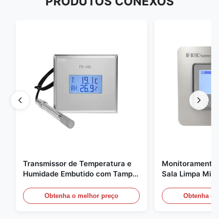
PRODUTOS CONEXOS
Transmissor de Temperatura e
Monitoramento 
Humidade Embutido com Tampa
Sala Limpa Micr
de Encaixe FD-10C Monitor de
20mA/RS485 pa
Aço Inoxidável 316L
médica / de fu
Obtenha o melhor preço
Obtenha o 