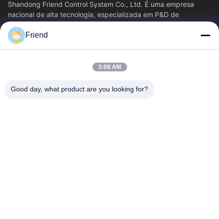
Shandong Friend Control System Co., Ltd. É uma empresa
nacional de alta tecnologia, especializada em P&D de
instrumentação, fabricação e...
Friend
Relações Rápidas
Casa
Produtos
3:08 AM
Show De RV
Quem Somos
Fábrica
Controle De Qualidade
Good day, what product are you looking for?
Fale Conosco
Pedir Um Orçamento
Notícias
Contacte-Nos
+86-18553325367
+86-533-3571309
info@frdsensor.com