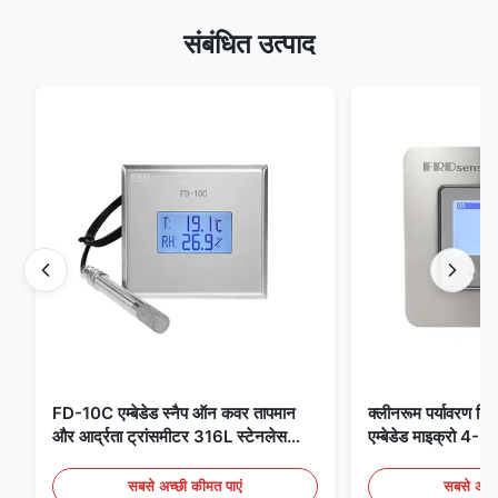
संबंधित उत्पाद
FD-10C एम्बेडेड स्नैप ऑन कवर तापमान
क्लीनरूम पर्यावरण निग
और आर्द्रता ट्रांसमीटर 316L स्टेनलेस
एम्बेडेड माइक्रो 
स्टील मॉनिटर
मेडिकल / फ्यूम डिटेक
सबसे अच्छी कीमत पाएं
सबसे अच्छ