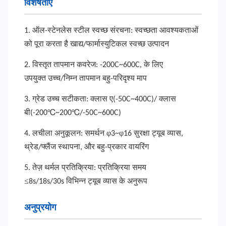
विशेषताएँ
1. ऑल-स्टेनलेस स्टील स्वच्छ संरचना: स्वच्छता आवश्यकताओं
को पूरा करता है
खाद्य/फार्मास्युटिकल स्वच्छ उत्पादन
2. विस्तृत तापमान कवरेज:
-200C~600C, के लिए
उपयुक्त
उच्च/निम्न तापमान बहु-परिदृश्य माप
3. ग्रेड उच्च सटीकता: क्लास ए(-50C~400C)/ क्लास
℃
℃
बी(-200
~200
/-50C~600C)
φ
φ
4. लचीला अनुकूलन:
समर्थन
3~
16 सुरक्षा ट्यूब
व्यास,
थ्रेड/फ्लैंज स्थापना, और बहु-प्रकार
वायरिंग
5. तेज़ थर्मल प्रतिक्रिया: प्रतिक्रिया समय
≤
8s/18s/30s
विभिन्न ट्यूब व्यास के अनुरूप
अनुप्रयोग