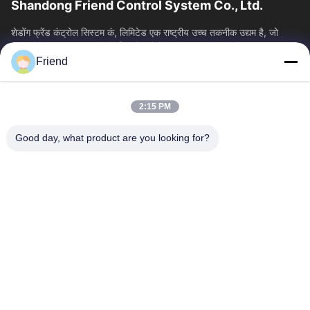
Shandong Friend Control System Co., Ltd.
शेडोंग फ्रेंड कंट्रोल सिस्टम कं, लिमिटेड एक राष्ट्रीय उच्च तकनीक उद्यम है, जो
इंस्ट्रूमेंटेशन आर एंड डी, विनिर्माण और औद्योगिक नियंत्रण सेवाओं में...
Friend
त्वरित लिंक
होम
उत्पाद
2:15 PM
वीआर दिखाएँ
हमारे बारे में
फैक्टरी यात्रा
गुणवत्ता नियंत्रण
Good day, what product are you looking for?
हमसे संपर्क करें
एक बोली का अनुरोध
समाचार
हमसे संपर्क करें
+86-18553325367
+86-533-3571309
info@frdsensor.com