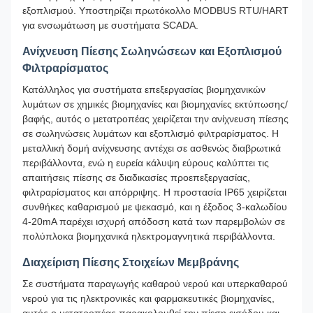
εξοπλισμού. Υποστηρίζει πρωτόκολλο MODBUS RTU/HART
για ενσωμάτωση με συστήματα SCADA.
Ανίχνευση Πίεσης Σωληνώσεων και Εξοπλισμού
Φιλτραρίσματος
Κατάλληλος για συστήματα επεξεργασίας βιομηχανικών
λυμάτων σε χημικές βιομηχανίες και βιομηχανίες εκτύπωσης/
βαφής, αυτός ο μετατροπέας χειρίζεται την ανίχνευση πίεσης
σε σωληνώσεις λυμάτων και εξοπλισμό φιλτραρίσματος. Η
μεταλλική δομή ανίχνευσης αντέχει σε ασθενώς διαβρωτικά
περιβάλλοντα, ενώ η ευρεία κάλυψη εύρους καλύπτει τις
απαιτήσεις πίεσης σε διαδικασίες προεπεξεργασίας,
φιλτραρίσματος και απόρριψης. Η προστασία IP65 χειρίζεται
συνθήκες καθαρισμού με ψεκασμό, και η έξοδος 3-καλωδίου
4-20mA παρέχει ισχυρή απόδοση κατά των παρεμβολών σε
πολύπλοκα βιομηχανικά ηλεκτρομαγνητικά περιβάλλοντα.
Διαχείριση Πίεσης Στοιχείων Μεμβράνης
Σε συστήματα παραγωγής καθαρού νερού και υπερκαθαρού
νερού για τις ηλεκτρονικές και φαρμακευτικές βιομηχανίες,