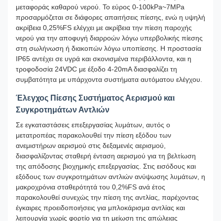
μεταφοράς καθαρού νερού. Το εύρος 0-100kPa~7MPa
προσαρμόζεται σε διάφορες απαιτήσεις πίεσης, ενώ η υψηλή
ακρίβεια 0,25%FS ελέγχει με ακρίβεια την πίεση παροχής
νερού για την αποφυγή διαρροών λόγω υπερβολικής πίεσης
στη σωλήνωση ή διακοπών λόγω υποπίεσης. Η προστασία
IP65 αντέχει σε υγρά και σκονισμένα περιβάλλοντα, και η
τροφοδοσία 24VDC με έξοδο 4-20mA διασφαλίζει τη
συμβατότητα με υπάρχοντα συστήματα αυτόματου ελέγχου.
Έλεγχος Πίεσης Συστήματος Αερισμού και
Συγκροτημάτων Αντλιών
Σε εγκαταστάσεις επεξεργασίας λυμάτων, αυτός ο
μετατροπέας παρακολουθεί την πίεση εξόδου των
ανεμιστήρων αερισμού στις δεξαμενές αερισμού,
διασφαλίζοντας σταθερή ένταση αερισμού για τη βελτίωση
της απόδοσης βιοχημικής επεξεργασίας. Στις εισόδους και
εξόδους των συγκροτημάτων αντλιών ανύψωσης λυμάτων, η
μακροχρόνια σταθερότητά του 0,2%FS ανά έτος
παρακολουθεί συνεχώς την πίεση της αντλίας, παρέχοντας
έγκαιρες προειδοποιήσεις για μπλοκάρισμα αντλίας και
λειτουργία χωρίς φορτίο για τη μείωση της απώλειας