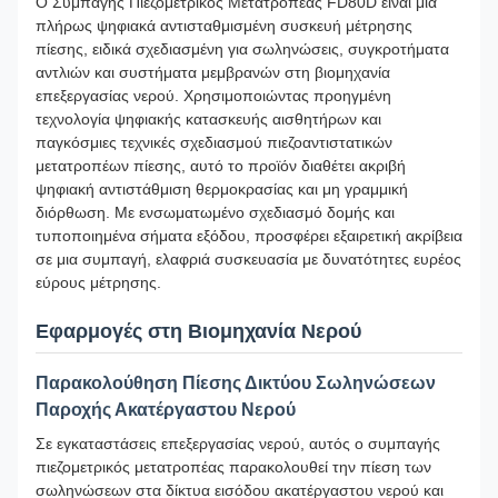
Ο Συμπαγής Πιεζομετρικός Μετατροπέας FD80D είναι μια
πλήρως ψηφιακά αντισταθμισμένη συσκευή μέτρησης
πίεσης, ειδικά σχεδιασμένη για σωληνώσεις, συγκροτήματα
αντλιών και συστήματα μεμβρανών στη βιομηχανία
επεξεργασίας νερού. Χρησιμοποιώντας προηγμένη
τεχνολογία ψηφιακής κατασκευής αισθητήρων και
παγκόσμιες τεχνικές σχεδιασμού πιεζοαντιστατικών
μετατροπέων πίεσης, αυτό το προϊόν διαθέτει ακριβή
ψηφιακή αντιστάθμιση θερμοκρασίας και μη γραμμική
διόρθωση. Με ενσωματωμένο σχεδιασμό δομής και
τυποποιημένα σήματα εξόδου, προσφέρει εξαιρετική ακρίβεια
σε μια συμπαγή, ελαφριά συσκευασία με δυνατότητες ευρέος
εύρους μέτρησης.
Εφαρμογές στη Βιομηχανία Νερού
Παρακολούθηση Πίεσης Δικτύου Σωληνώσεων
Παροχής Ακατέργαστου Νερού
Σε εγκαταστάσεις επεξεργασίας νερού, αυτός ο συμπαγής
πιεζομετρικός μετατροπέας παρακολουθεί την πίεση των
σωληνώσεων στα δίκτυα εισόδου ακατέργαστου νερού και