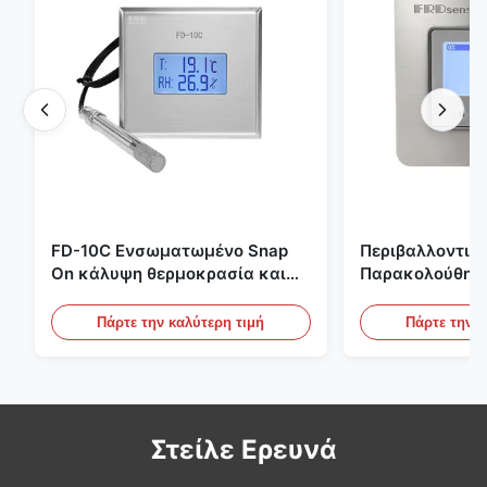
FD-10C Ενσωματωμένο Snap
Περιβαλλοντικ
On κάλυψη θερμοκρασία και
Παρακολούθησ
υγρασία μεταδότης 316L
Χώρου Ενσωμα
αντηλιακό οθόνη από
Ανοξείδωτο Χάλ
Πάρτε την καλύτερη τιμή
Πάρτε την κ
ανοξείδωτο χάλυβα
20mA/RS485 Για
Ανίχνευση Καπ
Στείλε Ερευνά