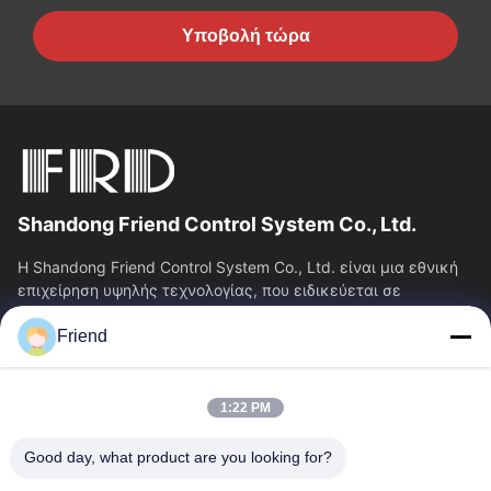
Υποβολή τώρα
Shandong Friend Control System Co., Ltd.
Η Shandong Friend Control System Co., Ltd. είναι μια εθνική
επιχείρηση υψηλής τεχνολογίας, που ειδικεύεται σε
υπηρεσίες Ε&Α οργάνων, κατασκευής...
Friend
Γρήγορες Συνδέσεις
Αρχική Σελίδα
Προϊόντα
1:22 PM
Εμφάνιση VR
Σχετικά Με Εμάς
Γύρος Εργοστασίων
Ποιοτικός Έλεγχος
Good day, what product are you looking for?
Επαφή
Ζητήστε Ένα Απόσπασμα