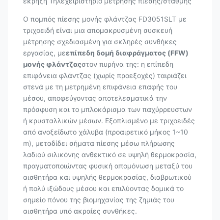
έκρηξη Τηλεχειριστήριο μέτρησης πίεσης/στάθμης
Ο πομπός πίεσης μονής φλάντζας FD3051SLT με
τριχοειδή είναι μια απομακρυσμένη συσκευή
μέτρησης σχεδιασμένη για σκληρές συνθήκες
εργασίας, με
επίπεδη δομή διαφράγματος (FFW)
μονής φλάντζας
στον πυρήνα της: η επίπεδη
επιφάνεια φλάντζας (χωρίς προεξοχές) ταιριάζει
στενά με τη μετρημένη επιφάνεια επαφής του
μέσου, αποφεύγοντας αποτελεσματικά την
πρόσφυση και το μπλοκάρισμα των παχύρρευστων
ή κρυσταλλικών μέσων. Εξοπλισμένο με τριχοειδές
από ανοξείδωτο χάλυβα (προαιρετικό μήκος 1~10
m), μεταδίδει σήματα πίεσης μέσω πλήρωσης
λαδιού σιλικόνης ανθεκτικό σε υψηλή θερμοκρασία,
πραγματοποιώντας φυσική απομόνωση μεταξύ του
αισθητήρα και υψηλής θερμοκρασίας, διαβρωτικού
ή πολύ ιξώδους μέσου και επιλύοντας δομικά το
σημείο πόνου της βιομηχανίας της ζημιάς του
αισθητήρα υπό ακραίες συνθήκες.