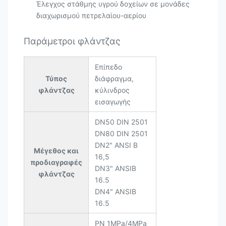
Έλεγχος στάθμης υγρού δοχείων σε μονάδες
διαχωρισμού πετρελαίου-αερίου
Παράμετροι φλάντζας
Επίπεδο
Τύπος
διάφραγμα,
φλάντζας
κύλινδρος
εισαγωγής
DN50 DIN 2501
DN80 DIN 2501
DN2" ANSI B
Μέγεθος και
16,5
προδιαγραφές
DN3" ANSIB
φλάντζας
16.5
DN4" ANSIB
16.5
PN 1MPa/4MPa