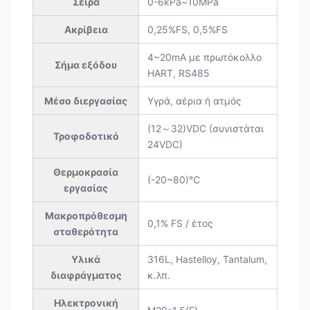
Σειρά
0-6kPa~10MPa
Ακρίβεια
0,25%FS, 0,5%FS
4~20mA με πρωτόκολλο
Σήμα εξόδου
HART, RS485
Μέσο διεργασίας
Υγρά, αέρια ή ατμός
(12～32)VDC (συνιστάται
Τροφοδοτικό
24VDC)
Θερμοκρασία
(-20~80)℃
εργασίας
Μακροπρόθεσμη
0,1% FS / έτος
σταθερότητα
Υλικά
316L, Hastelloy, Tantalum,
διαφράγματος
κ.λπ.
Ηλεκτρονική