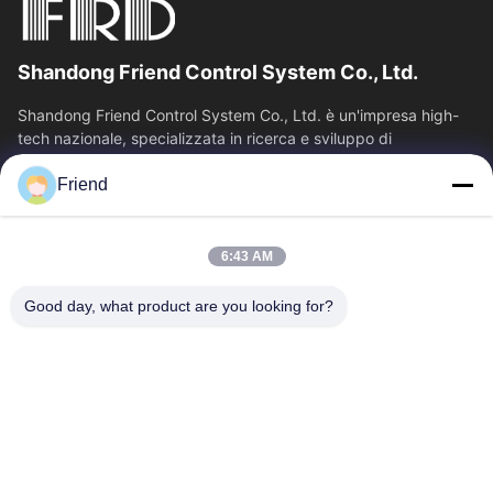
Shandong Friend Control System Co., Ltd.
Shandong Friend Control System Co., Ltd. è un'impresa high-
tech nazionale, specializzata in ricerca e sviluppo di
strumentazione, produzione e...
Friend
Collegamenti Rapidi
Casa
Prodotti
6:43 AM
Mostra VR
Chi Siamo
Fatory Tour
Controllo Di Qualità
Good day, what product are you looking for?
Contattaci
Richiedere Un Preventivo
Notizie
Contattici
+86-18553325367
+86-533-3571309