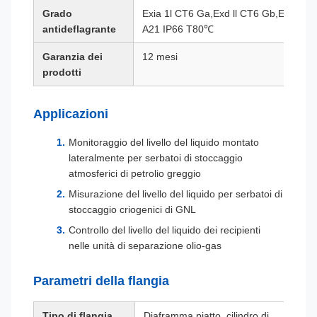
Grado
Exia 1l CT6 Ga,Exd ll CT6 Gb,ExtD
antideflagrante
A21 IP66 T80℃
Garanzia dei
12 mesi
prodotti
Applicazioni
Monitoraggio del livello del liquido montato
lateralmente per serbatoi di stoccaggio
atmosferici di petrolio greggio
Misurazione del livello del liquido per serbatoi di
stoccaggio criogenici di GNL
Controllo del livello del liquido dei recipienti
nelle unità di separazione olio-gas
Parametri della flangia
Tipo di flangia
Diaframma piatto, cilindro di