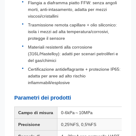
Flangia a diaframma piatto FFW: senza angoli
morti, anti-intasamento, adatta per mezzi
viscosi/cristallini
Trasmissione remota capillare + olio siliconico:
isola i mezzi ad alta temperatura/corrosivi,
protegge il sensore
Materiali resistenti alla corrosione
(316L/Hastelloy): adatti per scenari petroliferi e
del gas/chimici
Certificazione antideflagrante + protezione IP65:
adatta per aree ad alto rischio
infiammabili/esplosive
Parametri dei prodotti
Campo di misura
0-6kPa～10MPa
Precisione
0,25%FS, 0,5%FS