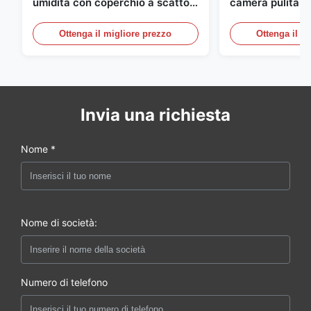
umidità con coperchio a scatto
camera pulita M
integrato FD-10C, monitor in
20mA/RS485 in 
acciaio inossidabile 316L
inossidabile per
Ottenga il migliore prezzo
Ottenga il m
medico/fumo
Invia una richiesta
Nome *
Nome di società:
Numero di telefono