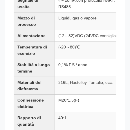
Segnale di
4～20mA con protocollo HART,
uscita
RS485
Mezzo di
Liquidi, gas o vapore
processo
Alimentazione
(12～32)VDC (24VDC consigliato)
Temperatura di
(-20～80)℃
esercizio
Stabilità a lungo
0,1% F.S / anno
termine
Materiali del
316L, Hastelloy, Tantalio, ecc.
diaframma
Connessione
M20*1.5(F)
elettrica
Rapporto di
40:1
quantità