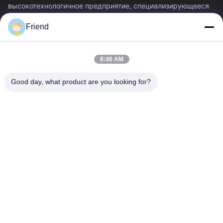
высокотехнологичное предприятие, специализирующееся
на исследованиях и разработках в...
Friend
Быстрые Связи
Главная Страница
Продукция
8:46 AM
VR - Шоу
О Компании
Наша Фабрика
Контроль Качества
Good day, what product are you looking for?
Контактные Данные
Отправить Запрос
Новости
Свяжитесь Мы
+86-18553325367
+86-533-3571309
info@frdsensor.com