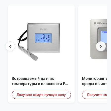
Встраиваемый датчик
Мониторинг о
температуры и влажности FD-
среды в чисто
10C со съемной крышкой,
Нержавеющая 
монитор из нержавеющей
встроенная ми
Получите самую лучшую цену
Получите сам
стали 316L
20mA/RS485 д
/ дымовой дет