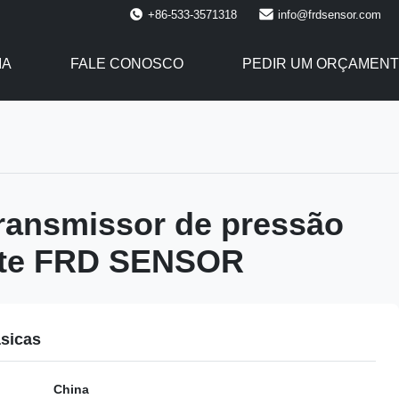
+86-533-3571318
info@frdsensor.com
IA
FALE CONOSCO
PEDIR UM ORÇAMEN
ransmissor de pressão
ente FRD SENSOR
sicas
China