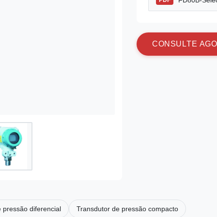
FD80B-Selec
PDF
C
O
N
S
U
L
T
E
A
G
O
 pressão diferencial
Transdutor de pressão compacto