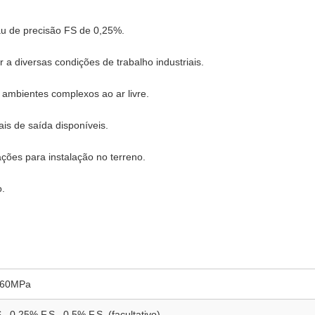
rau de precisão FS de 0,25%.
 diversas condições de trabalho industriais.
 ambientes complexos ao ar livre.
nais de saída disponíveis.
ações para instalação no terreno.
o.
260MPa
, 0,25% F.S., 0,5% F.S. (facultativo)