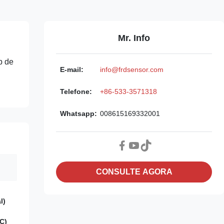
Mr. Info
p de
E-mail:
info@frdsensor.com
Telefone:
+86-533-3571318
Whatsapp:
008615169332001
CONSULTE AGORA
l)
C)