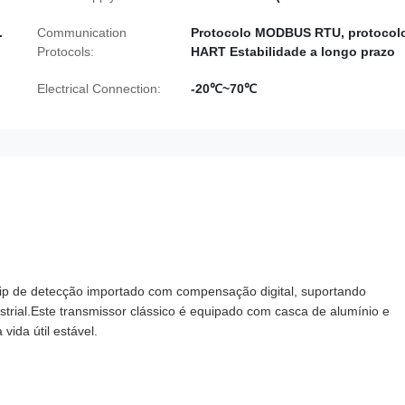
.
Communication
Protocolo MODBUS RTU, protocol
Protocols:
HART Estabilidade a longo prazo
Electrical Connection:
-20℃~70℃
p de detecção importado com compensação digital, suportando
ustrial.Este transmissor clássico é equipado com casca de alumínio e
vida útil estável.