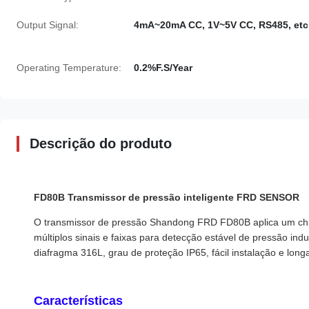
Output Signal:
4mA~20mA CC, 1V~5V CC, RS485, etc
Operating Temperature:
0.2%F.S/Year
Descrição do produto
FD80B Transmissor de pressão inteligente FRD SENSOR
O transmissor de pressão Shandong FRD FD80B aplica um chi
múltiplos sinais e faixas para detecção estável de pressão ind
diafragma 316L, grau de proteção IP65, fácil instalação e longa 
Características