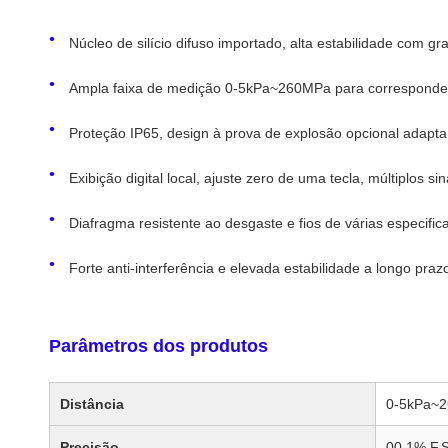
Núcleo de silício difuso importado, alta estabilidade com g
Ampla faixa de medição 0-5kPa~260MPa para corresponder a
Proteção IP65, design à prova de explosão opcional adapta
Exibição digital local, ajuste zero de uma tecla, múltiplos si
Diafragma resistente ao desgaste e fios de várias especific
Forte anti-interferência e elevada estabilidade a longo praz
Parâmetros dos produtos
Distância
0-5kPa~
Precisão
00,1% F.S.