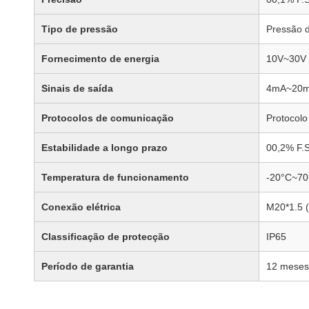
Tipo de pressão
Pressão 
Fornecimento de energia
10V~30V 
Sinais de saída
4mA~20mA
Protocolos de comunicação
Protocol
Estabilidade a longo prazo
00,2% F.S
Temperatura de funcionamento
-20°C~70
Conexão elétrica
M20*1.5 (
Classificação de protecção
IP65
Período de garantia
12 meses