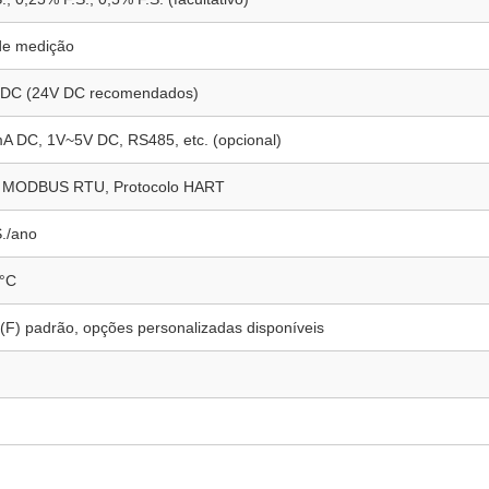
de medição
DC (24V DC recomendados)
 DC, 1V~5V DC, RS485, etc. (opcional)
o MODBUS RTU, Protocolo HART
./ano
°C
(F) padrão, opções personalizadas disponíveis