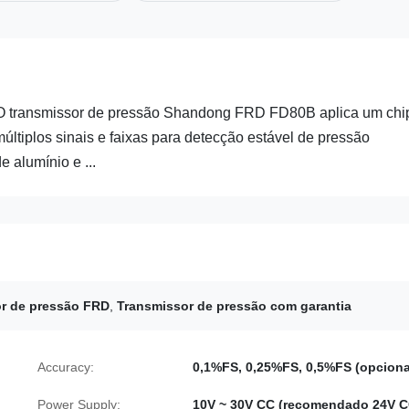
 transmissor de pressão Shandong FRD FD80B aplica um chi
ltiplos sinais e faixas para detecção estável de pressão
 alumínio e ...
r de pressão FRD
,
Transmissor de pressão com garantia
Accuracy:
0,1%FS, 0,25%FS, 0,5%FS (opciona
Power Supply:
10V ~ 30V CC (recomendado 24V C