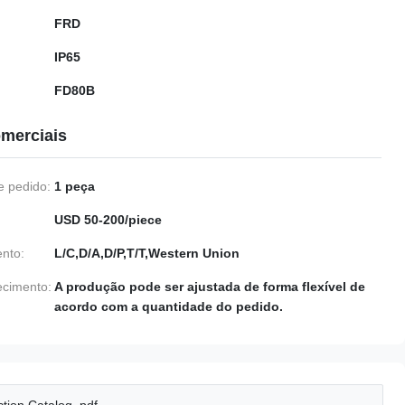
FRD
IP65
FD80B
merciais
 pedido:
1 peça
USD 50-200/piece
nto:
L/C,D/A,D/P,T/T,Western Union
ecimento:
A produção pode ser ajustada de forma flexível de
acordo com a quantidade do pedido.