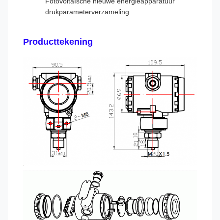
Fotovoltaïsche nieuwe energieapparatuur
drukparameterverzameling
Producttekening