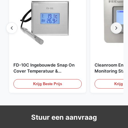
FD-10C Ingebouwde Snap On
Cleanroom Envi
Cover Temperatuur &
Monitoring Stai
Vochtigheid Transmitter 316L
Embedded Micr
roestvrijstalen monitor
20mA/RS485 For
Krijg Beste Prijs
Krijg Be
Fume Detection
Stuur een aanvraag