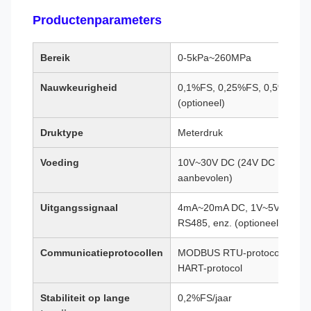
Productenparameters
Bereik
0-5kPa~260MPa
Nauwkeurigheid
0,1%FS, 0,25%FS, 0,5%FS
(optioneel)
Druktype
Meterdruk
Voeding
10V~30V DC (24V DC
aanbevolen)
Uitgangssignaal
4mA~20mA DC, 1V~5V DC,
RS485, enz. (optioneel)
Communicatieprotocollen
MODBUS RTU-protocol,
HART-protocol
Stabiliteit op lange
0,2%FS/jaar