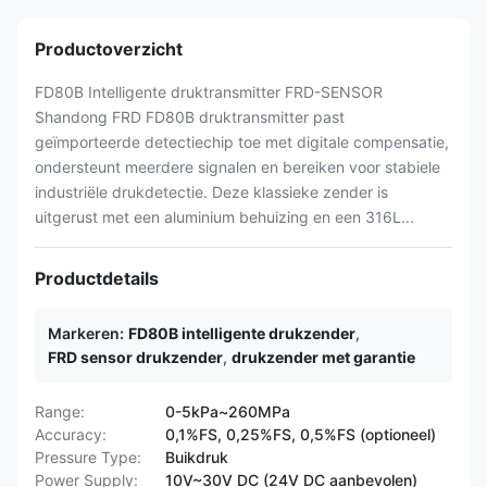
Productoverzicht
FD80B Intelligente druktransmitter FRD-SENSOR
Shandong FRD FD80B druktransmitter past
geïmporteerde detectiechip toe met digitale compensatie,
ondersteunt meerdere signalen en bereiken voor stabiele
industriële drukdetectie. Deze klassieke zender is
uitgerust met een aluminium behuizing en een 316L...
Productdetails
Markeren:
FD80B intelligente drukzender
,
FRD sensor drukzender
,
drukzender met garantie
Range:
0-5kPa~260MPa
Accuracy:
0,1%FS, 0,25%FS, 0,5%FS (optioneel)
Pressure Type:
Buikdruk
Power Supply:
10V~30V DC (24V DC aanbevolen)