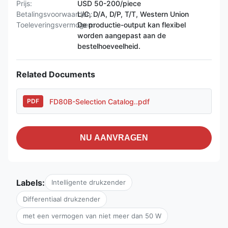
Prijs:
USD 50-200/piece
Betalingsvoorwaarden:
L/C, D/A, D/P, T/T, Western Union
Toeleveringsvermogen:
De productie-output kan flexibel
worden aangepast aan de
bestelhoeveelheid.
Related Documents
FD80B-Selection Catalog..pdf
PDF
NU AANVRAGEN
Labels:
Intelligente drukzender
Differentiaal drukzender
met een vermogen van niet meer dan 50 W