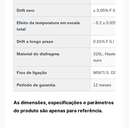
Drift zero
± 0,05% F.S./C
Efeito da temperatura em escala
- 0,2 ± 0,03% F.S./
total
Drift a longo prazo
0.01% F.S./ 5 anos
Material do diafragma
316L; Hastelloy C; 
ouro
Fios de ligação
M56*1.5; G55-16; 
Período de garantia
12 meses
As dimensões, especificações e parâmetros
do produto são apenas para referência.