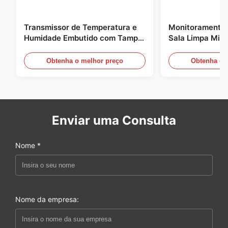
Transmissor de Temperatura e
Monitoramento 
Humidade Embutido com Tampa
Sala Limpa Micr
de Encaixe FD-10C Monitor de
20mA/RS485 pa
Aço Inoxidável 316L
médica / de fu
Obtenha o melhor preço
Obtenha o 
Enviar uma Consulta
Nome *
Nome da empresa: