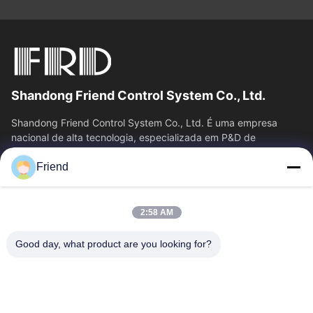
Shandong Friend Control System Co., Ltd.
Shandong Friend Control System Co., Ltd. É uma empresa
nacional de alta tecnologia, especializada em P&D de
instrumentação, fabricação e...
Friend
Relações Rápidas
Casa
Produtos
2:58 AM
Show De RV
Quem Somos
Fábrica
Controle De Qualidade
Good day, what product are you looking for?
Fale Conosco
Pedir Um Orçamento
Notícias
Contacte-Nos