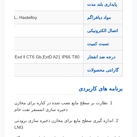
پایداری بلند مدت
0.1% F.S / سال
مواد دیافراگم
316L، Hastelloy، تانتالوم و غیره
اتصال الکترونیکی
.5(F)
نسبت کمیت
درجه ضد انفجار
a 1l CT6 Ga,Exd ll CT6 Gb,ExtD A21 IP66 T80℃
گارانتی محصولات
12
برنامه های کاربردی
1. نظارت بر سطح مایع نصب شده در کناره برای مخازن
ذخیره سازی اتمسفر نفت خام
2. اندازه گیری سطح مایع برای مخازن ذخیره سازی برودتی
LNG