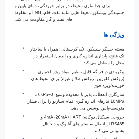
برای جداسازی محیط، در برابر خوردگی، دمای پایین و
چسبندگی ویسکوز محیط هایی مانند نفت خام، LNG و مخلوط
های نفت و گاز مقاومت می کند.
ویژگی ها
هسته حسگر سیلیکون تک کریستالی: همراه با ساختار
تک فلنج، پایداری اندازه گیری و راندمان استقرار در
محل را متعادل می کند.
پیکربندی دیافراگم قابل تنظیم: مواد ویژه اختیاری
(روکش فلورین، روکش طلا و غیره) برای محیط های
خورنده/ویژه قوی
سازگاری انعطاف پذیر با محدوده وسیع: 0~6kPa تا
10MPa نیازهای اندازه گیری تمام سناریو را برای فشار
متوسط-پایین پوشش می دهد.
خروجی سیگنال دوگانه: 4mA~20mA+HART و
RS485 از اتصال سیستم های آنالوگ و دیجیتال
پشتیبانی می کنند.