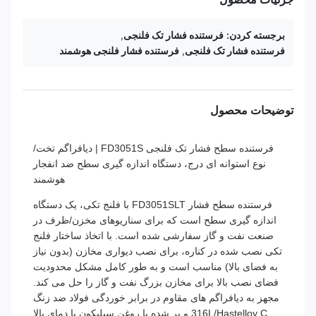
برجسته کردن:
فرستنده فشار تک فلنجی
,
فرستنده فشار تک فلنجی
,
فرستنده فشار فلنجی هوشمند
توضیحات محصول
فرستنده سطح فشار تک فلنجی FD3051S | دیافراگم تخت/
نوع استوانه ای درج، دستگاه اندازه گیری سطح ضد انفجار
هوشمند
فرستنده سطح فشار FD3051SLT با فلنج تکی، یک دستگاه
اندازه گیری سطح است که برای سناریوهای مخزن/ظرف در
صنعت نفت و گاز سفارشی شده است. با اتخاذ ساختار فلنج
تکی نصب شده در کناره، برای نصب دیواری مخازن (بدون نیاز
به فضای بالا) مناسب است و به طور کامل مشکل محدودیت
فضای نصب بالا برای مخازن بزرگ نفت و گاز را حل می کند.
مجهز به دیافراگم های مقاوم در برابر خوردگی فولاد ضد زنگ
316L/Hastelloy C و پر شده با روغن سیلیکون با دمای بالا