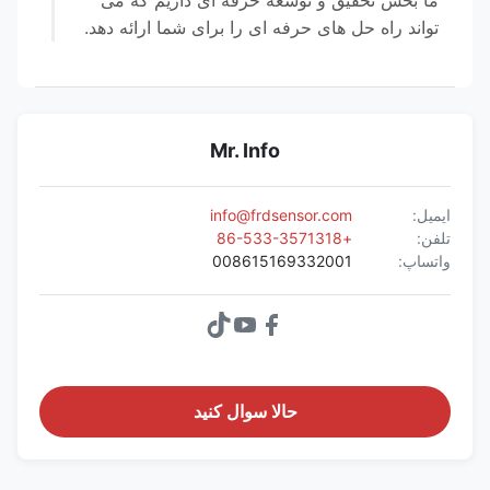
ما بخش تحقیق و توسعه حرفه ای داریم که می
تواند راه حل های حرفه ای را برای شما ارائه دهد.
Mr. Info
ایمیل:
info@frdsensor.com
تلفن:
+86-533-3571318
واتساپ:
008615169332001
حالا سوال کنيد