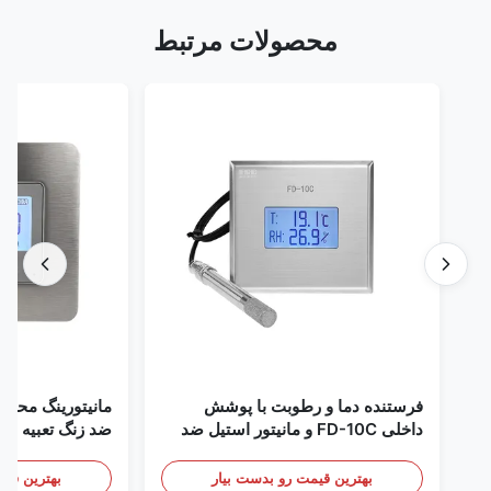
محصولات مرتبط
فرستنده دما و رطوبت با پوشش
مانیتورینگ محیطی اتا
داخلی FD-10C و مانیتور استیل ضد
زنگ 316L
mA/RS485
/ دود
بهترین قیمت رو بدست بیار
بهترین قیمت رو 