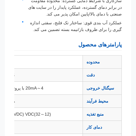
سازگاری با شرایط دمایی گسترده: محدوده مقاومت
در برابر دمای گسترده، عملکرد پایدار را در سایت های
صنعتی با دمای بالا/پایین امکان پذیر می کند.
عملکرد آب بندی قوی: ساختار تک فلنج، سفتی اندازه
گیری را برای ظروف باز/نیمه بسته تضمین می کند.
پارامترهای محصول
محدوده
Pa～10MPa
دقت
%FS, 0.5%FS
سیگنال خروجی
4～20mA با پروتکل HART، RS485
محیط فرآیند
مایعات، گازها ی
منبع تغذیه
(12～32)VDC (24VDC توصیه می شود)
دمای کار
(-20～80)℃