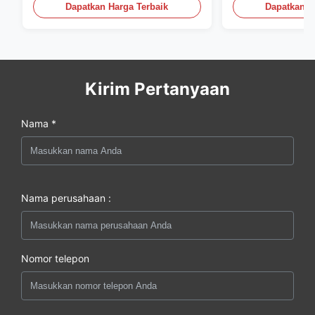
Monitor
20mA/RS485 Un
Dapatkan Harga Terbaik
Dapatkan H
Deteksi Asap
Kirim Pertanyaan
Nama *
Nama perusahaan :
Nomor telepon