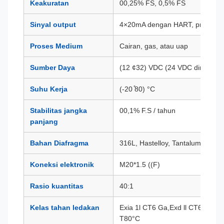
Keakuratan
00,25% FS, 0,5% FS
Sinyal output
4×20mA dengan HART, protokol
Proses Medium
Cairan, gas, atau uap
Sumber Daya
(12 ¢32) VDC (24 VDC direkome
Suhu Kerja
(-20 ̊80) °C
Stabilitas jangka
00,1% F.S / tahun
panjang
Bahan Diafragma
316L, Hastelloy, Tantalum, dll.
Koneksi elektronik
M20*1.5 ((F)
Rasio kuantitas
40:1
Kelas tahan ledakan
Exia 1l CT6 Ga,Exd ll CT6 Gb,Ex
T80°C