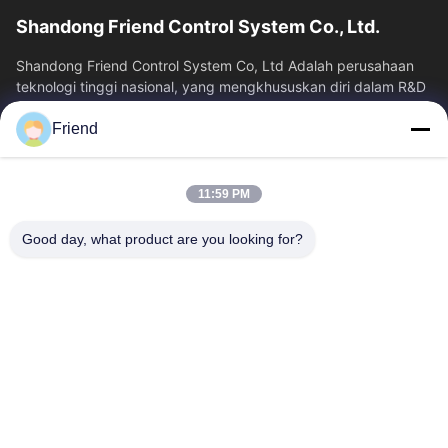
Shandong Friend Control System Co., Ltd.
Shandong Friend Control System Co, Ltd Adalah perusahaan
teknologi tinggi nasional, yang mengkhususkan diri dalam R&D
instrumentasi, manufaktur...
Friend
Tautan Cepat
Rumah
Produk
11:59 PM
Tampilan VR
Tentang Kita
Wisata Pabrik
Kontrol Kualitas
Good day, what product are you looking for?
Hubungi Kami
Quote Request Suatu
Berita
Hubungi Kami
+86-18553325367
+86-533-3571309
info@frdsensor.com