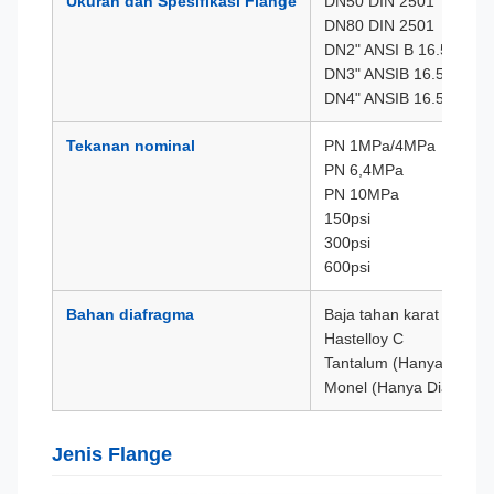
Ukuran dan Spesifikasi Flange
DN50 DIN 2501
DN80 DIN 2501
DN2" ANSI B 16.5
DN3" ANSIB 16.5
DN4" ANSIB 16.5
Tekanan nominal
PN 1MPa/4MPa
PN 6,4MPa
PN 10MPa
150psi
300psi
600psi
Bahan diafragma
Baja tahan karat 316L
Hastelloy C
Tantalum (Hanya Diafra
Monel (Hanya Diafragma
Jenis Flange