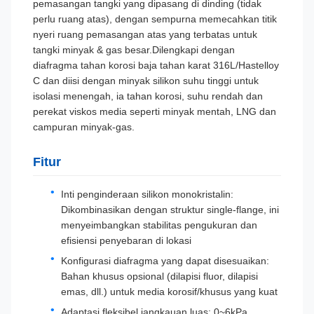
pemasangan tangki yang dipasang di dinding (tidak
perlu ruang atas), dengan sempurna memecahkan titik
nyeri ruang pemasangan atas yang terbatas untuk
tangki minyak & gas besar.Dilengkapi dengan
diafragma tahan korosi baja tahan karat 316L/Hastelloy
C dan diisi dengan minyak silikon suhu tinggi untuk
isolasi menengah, ia tahan korosi, suhu rendah dan
perekat viskos media seperti minyak mentah, LNG dan
campuran minyak-gas.
Fitur
Inti penginderaan silikon monokristalin:
Dikombinasikan dengan struktur single-flange, ini
menyeimbangkan stabilitas pengukuran dan
efisiensi penyebaran di lokasi
Konfigurasi diafragma yang dapat disesuaikan:
Bahan khusus opsional (dilapisi fluor, dilapisi
emas, dll.) untuk media korosif/khusus yang kuat
Adaptasi fleksibel jangkauan luas: 0~6kPa