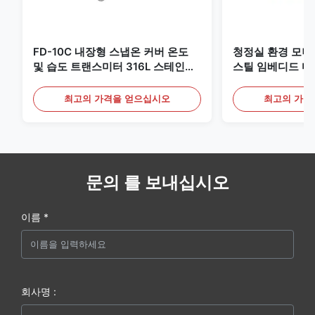
FD-10C 내장형 스냅온 커버 온도
청정실 환경 모
및 습도 트랜스미터 316L 스테인리
스틸 임베디드 마
스 스틸 모니터
20mA/RS485 
최고의 가격을 얻으십시오
최고의 가격
문의 를 보내십시오
이름 *
회사명 :