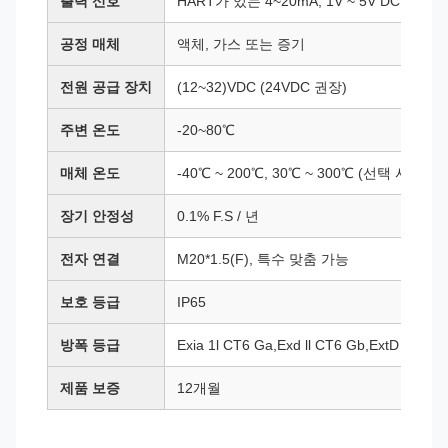
출력 신호
HART가 있는 4~20mA, 1V ~ 5V DC, RS
공정 매체
액체, 가스 또는 증기
전원 공급 장치
(12~32)VDC (24VDC 권장)
주변 온도
-20~80℃
매체 온도
-40℃ ~ 200℃, 30℃ ~ 300℃ (선택 사항)
장기 안정성
0.1% F.S / 년
전자 연결
M20*1.5(F), 특수 맞춤 가능
보호 등급
IP65
방폭 등급
Exia 1l CT6 Ga,Exd ll CT6 Gb,ExtD A21 I
제품 보증
12개월