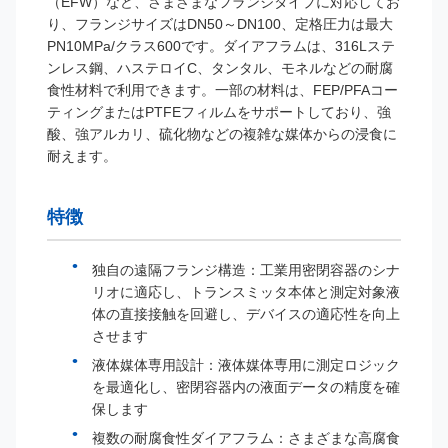
（EFW）など、さまざまなフランジタイプに対応してお
り、フランジサイズはDN50～DN100、定格圧力は最大
PN10MPa/クラス600です。ダイアフラムは、316Lステ
ンレス鋼、ハステロイC、タンタル、モネルなどの耐腐
食性材料で利用できます。一部の材料は、FEP/PFAコー
ティングまたはPTFEフィルムをサポートしており、強
酸、強アルカリ、硫化物などの複雑な媒体からの浸食に
耐えます。
特徴
独自の遠隔フランジ構造：工業用密閉容器のシナ
リオに適応し、トランスミッタ本体と測定対象液
体の直接接触を回避し、デバイスの適応性を向上
させます
液体媒体専用設計：液体媒体専用に測定ロジック
を最適化し、密閉容器内の液面データの精度を確
保します
複数の耐腐食性ダイアフラム：さまざまな高腐食