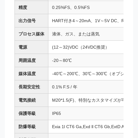
精度
0.25%FS、0.5%FS
出力信号
HART付き4～20mA、1V～5V DC、RS48
プロセス媒体
液体、ガス、または蒸気
電源
(12～32)VDC（24VDC推奨）
周囲温度
-20～80℃
媒体温度
-40℃～200℃、30℃～300℃（オプション）
長期安定性
0.1% F.S / 年
電気接続
M20*1.5(F)、特別なカスタマイズが可能
保護等級
IP65
防爆等級
Exia 1l CT6 Ga,Exd ll CT6 Gb,ExtD A21 IP