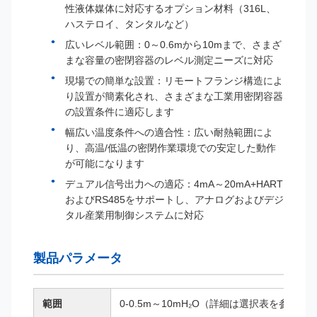
性液体媒体に対応するオプション材料（316L、
ハステロイ、タンタルなど）
広いレベル範囲：0～0.6mから10mまで、さまざ
まな容量の密閉容器のレベル測定ニーズに対応
現場での簡単な設置：リモートフランジ構造によ
り設置が簡素化され、さまざまな工業用密閉容器
の設置条件に適応します
幅広い温度条件への適合性：広い耐熱範囲によ
り、高温/低温の密閉作業環境での安定した動作
が可能になります
デュアル信号出力への適応：4mA～20mA+HART
およびRS485をサポートし、アナログおよびデジ
タル産業用制御システムに対応
製品パラメータ
範囲
0-0.5m～10mH₂O（詳細は選択表を参照）