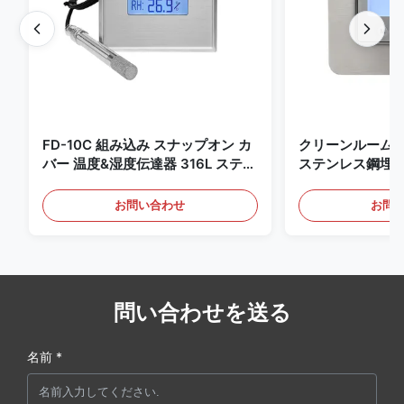
FD-10C 組み込み スナップオン カ
クリーンルーム
バー 温度&湿度伝達器 316L ステン
ステンレス鋼埋
レス・スチールモニター
4-20mA/RS4
知用
お問い合わせ
お問
問い合わせを送る
名前 *