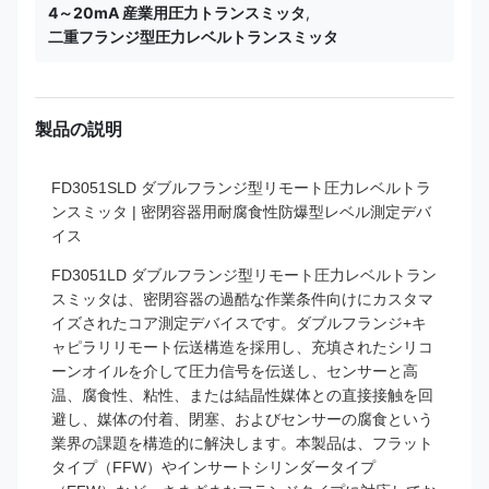
4～20mA 産業用圧力トランスミッタ
,
二重フランジ型圧力レベルトランスミッタ
製品の説明
FD3051SLD ダブルフランジ型リモート圧力レベルトラ
ンスミッタ | 密閉容器用耐腐食性防爆型レベル測定デバ
イス
FD3051LD ダブルフランジ型リモート圧力レベルトラン
スミッタは、密閉容器の過酷な作業条件向けにカスタマ
イズされたコア測定デバイスです。ダブルフランジ+キ
ャピラリリモート伝送構造を採用し、充填されたシリコ
ーンオイルを介して圧力信号を伝送し、センサーと高
温、腐食性、粘性、または結晶性媒体との直接接触を回
避し、媒体の付着、閉塞、およびセンサーの腐食という
業界の課題を構造的に解決します。本製品は、フラット
タイプ（FFW）やインサートシリンダータイプ