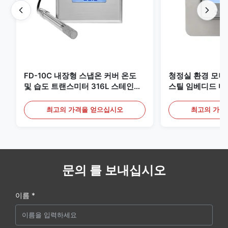
FD-10C 내장형 스냅온 커버 온도
청정실 환경 모
및 습도 트랜스미터 316L 스테인리
스틸 임베디드 마
스 스틸 모니터
20mA/RS485 
최고의 가격을 얻으십시오
최고의 가격
문의 를 보내십시오
이름 *