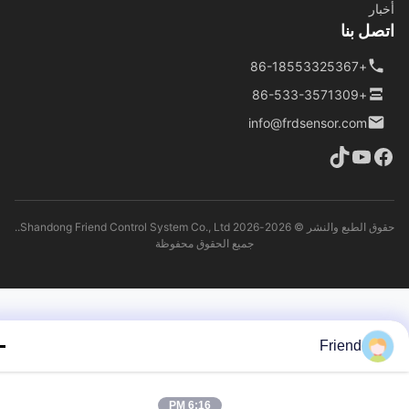
ار
ل بنا
+86-18553325367
+86-533-3571309
info@frdsensor.com
حقوق الطبع والنشر © 2026-2026 Shandong Friend Control System Co., Ltd..
جميع الحقوق محفوظة
Friend
6:16 PM