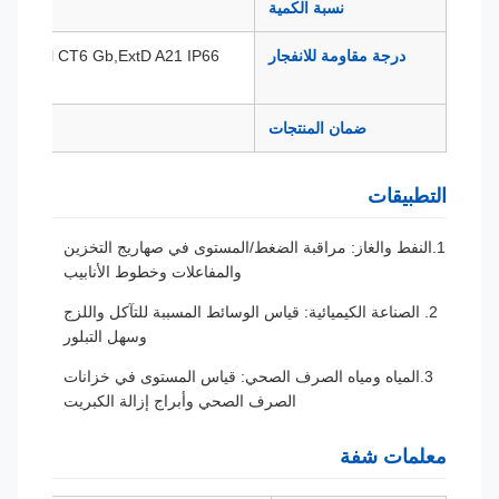
نسبة الكمية
درجة مقاومة للانفجار
CT6 Ga,Exd ll CT6 Gb,ExtD A21 IP66
ضمان المنتجات
التطبيقات
1.النفط والغاز: مراقبة الضغط/المستوى في صهاريج التخزين
والمفاعلات وخطوط الأنابيب
2. الصناعة الكيميائية: قياس الوسائط المسببة للتآكل واللزج
وسهل التبلور
3.المياه ومياه الصرف الصحي: قياس المستوى في خزانات
الصرف الصحي وأبراج إزالة الكبريت
معلمات شفة