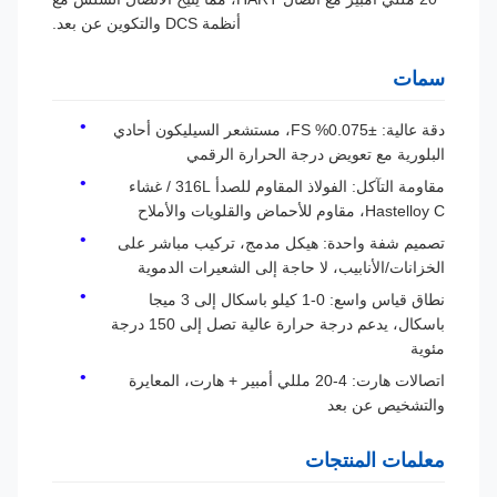
أنظمة DCS والتكوين عن بعد.
سمات
دقة عالية: ±0.075% FS، مستشعر السيليكون أحادي
البلورية مع تعويض درجة الحرارة الرقمي
مقاومة التآكل: الفولاذ المقاوم للصدأ 316L / غشاء
Hastelloy C، مقاوم للأحماض والقلويات والأملاح
تصميم شفة واحدة: هيكل مدمج، تركيب مباشر على
الخزانات/الأنابيب، لا حاجة إلى الشعيرات الدموية
نطاق قياس واسع: 0-1 كيلو باسكال إلى 3 ميجا
باسكال، يدعم درجة حرارة عالية تصل إلى 150 درجة
مئوية
اتصالات هارت: 4-20 مللي أمبير + هارت، المعايرة
والتشخيص عن بعد
معلمات المنتجات