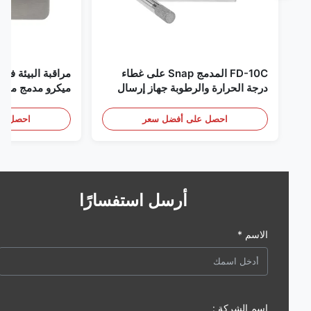
FD-10C المدمج Snap على غطاء
مراقبة البيئة في الغر
درجة الحرارة والرطوبة جهاز إرسال
ميكرو مدمج من الفولاذ
316L مراقبة الفولاذ المقاوم للصدأ
RS485
الكشف عن الأبخرة
احصل على أفضل سعر
احصل على أف
أرسل استفسارًا
الاسم *
اسم الشركة :