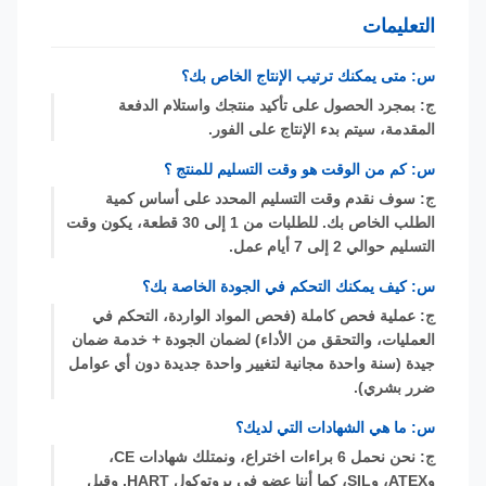
التعليمات
س: متى يمكنك ترتيب الإنتاج الخاص بك؟
ج: بمجرد الحصول على تأكيد منتجك واستلام الدفعة
المقدمة، سيتم بدء الإنتاج على الفور.
س: كم من الوقت هو وقت التسليم للمنتج ؟
ج: سوف نقدم وقت التسليم المحدد على أساس كمية
الطلب الخاص بك. للطلبات من 1 إلى 30 قطعة، يكون وقت
التسليم حوالي 2 إلى 7 أيام عمل.
س: كيف يمكنك التحكم في الجودة الخاصة بك؟
ج: عملية فحص كاملة (فحص المواد الواردة، التحكم في
العمليات، والتحقق من الأداء) لضمان الجودة + خدمة ضمان
جيدة (سنة واحدة مجانية لتغيير واحدة جديدة دون أي عوامل
ضرر بشري).
س: ما هي الشهادات التي لديك؟
ج: نحن نحمل 6 براءات اختراع، ونمتلك شهادات CE،
وATEX، وSIL، كما أننا عضو في بروتوكول HART. وقبل