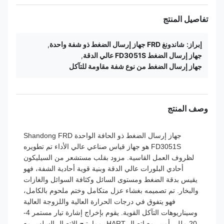
تفاصيل المنتج
إبراز:
شاندونغ FRD جهاز إرسال الضغط ذو شفة واحدة
,
جهاز إرسال الضغط FD3051S عالي الدقة
,
جهاز إرسال الضغط من نوع شفة مقاومة للتآكل
وصف المنتج
جهاز إرسال الضغط ذو الحافة الواحدة Shandong FRD
FD3051S هو جهاز قياس صناعي عالي الأداء تم تطويره
لظروف العمل القاسية. مزود بقلب مستشعر من السيليكون
أحادي البلورات عالي الدقة وبنية قوية أحادية الشفة، فهو
يقيس بدقة الضغط ومستوى السائل وكثافة السوائل والغازات
والبخار. تم تصميمه بغشاء عزل متكامل وختم ملحوم بالكامل،
فهو يتفوق في درجات الحرارة العالية واللزوجة العالية
وسيناريوهات التآكل القوية. يقوم بإخراج إشارة تيار مستمر 4-
20 مللي أمبير مع اتصال HART، مما يتيح الاتصال السلس مع