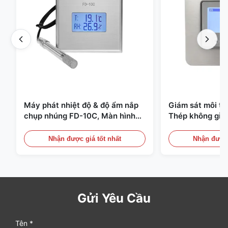
Máy phát nhiệt độ & độ ẩm nắp
Giám sát môi t
chụp nhúng FD-10C, Màn hình
Thép không gỉ 
thép không gỉ 316L
20mA/RS485 Dùn
Phát hiện Khói
Nhận được giá tốt nhất
Nhận được 
Gửi Yêu Cầu
Tên *