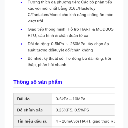
Tương thích đa phương tiện: Các bộ phận tiếp
xúc với môi chất bằng 316L/Hastelloy
C/Tantalum/Monel cho khả năng chống ăn mòn
vượt trội
Giao tiếp thông minh: Hỗ trợ HART & MODBUS
RTU; cấu hình & chẩn đoán từ xa
Dải đo rộng: 0-5kPa ～ 260MPa; tùy chọn áp
suất tương đối/tuyệt đối/chân không
Bù nhiệt kỹ thuật số: Tự động bù dải rộng, trôi
thấp, phản hồi nhanh
Thông số sản phẩm
Dải đo
0-6kPa～10MPa
Độ chính xác
0.25%FS, 0.5%FS
Tín hiệu đầu ra
4～20mA với HART, giao thức RS485