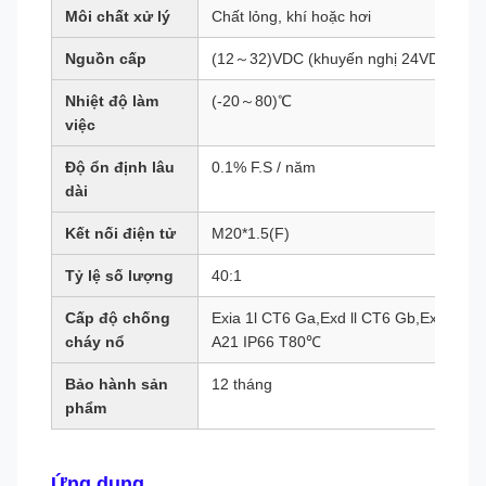
Môi chất xử lý
Chất lỏng, khí hoặc hơi
Nguồn cấp
(12～32)VDC (khuyến nghị 24VDC)
Nhiệt độ làm
(-20～80)℃
việc
Độ ổn định lâu
0.1% F.S / năm
dài
Kết nối điện tử
M20*1.5(F)
Tỷ lệ số lượng
40:1
Cấp độ chống
Exia 1l CT6 Ga,Exd ll CT6 Gb,ExtD
cháy nổ
A21 IP66 T80℃
Bảo hành sản
12 tháng
phẩm
Ứng dụng