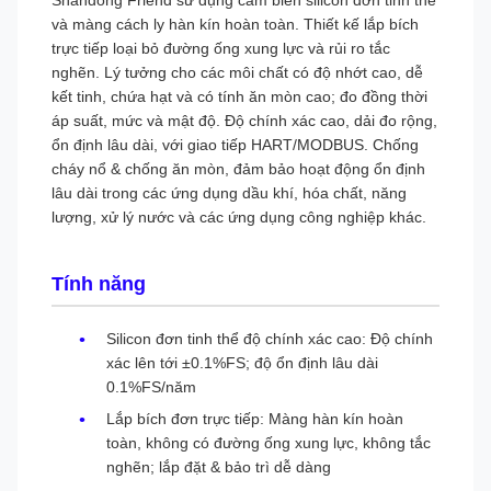
Shandong Friend sử dụng cảm biến silicon đơn tinh thể
và màng cách ly hàn kín hoàn toàn. Thiết kế lắp bích
trực tiếp loại bỏ đường ống xung lực và rủi ro tắc
nghẽn. Lý tưởng cho các môi chất có độ nhớt cao, dễ
kết tinh, chứa hạt và có tính ăn mòn cao; đo đồng thời
áp suất, mức và mật độ. Độ chính xác cao, dải đo rộng,
ổn định lâu dài, với giao tiếp HART/MODBUS. Chống
cháy nổ & chống ăn mòn, đảm bảo hoạt động ổn định
lâu dài trong các ứng dụng dầu khí, hóa chất, năng
lượng, xử lý nước và các ứng dụng công nghiệp khác.
Tính năng
Silicon đơn tinh thể độ chính xác cao: Độ chính
xác lên tới ±0.1%FS; độ ổn định lâu dài
0.1%FS/năm
Lắp bích đơn trực tiếp: Màng hàn kín hoàn
toàn, không có đường ống xung lực, không tắc
nghẽn; lắp đặt & bảo trì dễ dàng