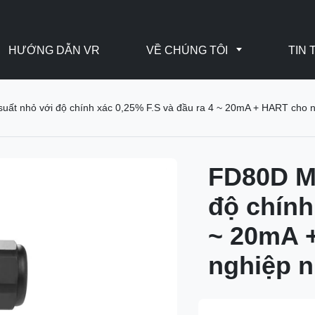
HƯỚNG DẪN VR
VỀ CHÚNG TÔI
TIN 
uất nhỏ với độ chính xác 0,25% F.S và đầu ra 4 ~ 20mA + HART cho 
FD80D Má
độ chính
~ 20mA 
nghiệp 