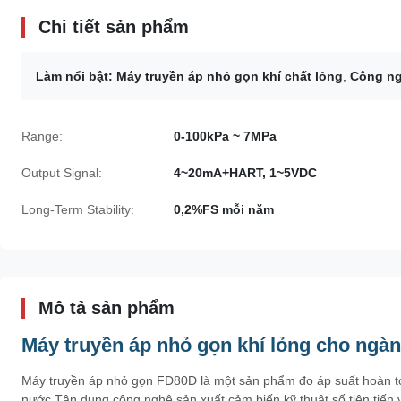
Chi tiết sản phẩm
Làm nổi bật:
Máy truyền áp nhỏ gọn khí chất lỏng
,
Công ng
Range:
0-100kPa ~ 7MPa
Output Signal:
4~20mA+HART, 1~5VDC
Long-Term Stability:
0,2%FS mỗi năm
Mô tả sản phẩm
Máy truyền áp nhỏ gọn khí lỏng cho ng
Máy truyền áp nhỏ gọn FD80D là một sản phẩm đo áp suất hoàn toà
nước.Tận dụng công nghệ sản xuất cảm biến kỹ thuật số tiên tiến v