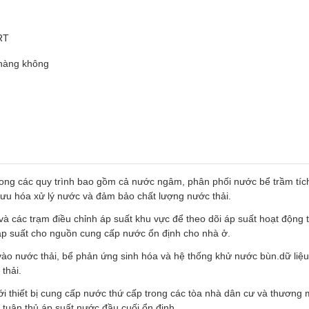
RT
hàng không
rong các quy trình bao gồm cả nước ngâm, phân phối nước bể trầm tíc
i ưu hóa xử lý nước và đảm bảo chất lượng nước thải.
và các trạm điều chỉnh áp suất khu vực để theo dõi áp suất hoạt động 
g áp suất cho nguồn cung cấp nước ổn định cho nhà ở.
vào nước thải, bể phản ứng sinh hóa và hệ thống khử nước bùn.dữ liệu
thải.
ới thiết bị cung cấp nước thứ cấp trong các tòa nhà dân cư và thương 
 tuân thủ áp suất nước đầu cuối ổn định.