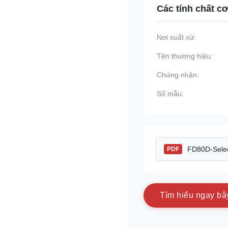
Các tính chất c
Nơi xuất xứ:
Tên thương hiệu:
Chứng nhận:
Số mẫu:
FD80D-Selec
PDF
T
ì
m
h
i
ể
u
n
g
a
y
b
â