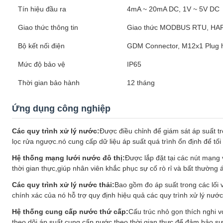
Tín hiệu đầu ra
4mA ~ 20mA DC, 1V ~ 5V DC
Giao thức thông tin
Giao thức MODBUS RTU, HA
Bộ kết nối điện
GDM Connector, M12x1 Plug 
Mức độ bảo vệ
IP65
Thời gian bảo hành
12 tháng
Ứng dụng công nghiệp
Các quy trình xử lý nước:
Được điều chỉnh để giám sát áp suất t
lọc rửa ngược.nó cung cấp dữ liệu áp suất quá trình ổn định để tố
Hệ thống mạng lưới nước đô thị:
Được lắp đặt tại các nút mạng 
thời gian thực,giúp nhân viên khắc phục sự cố rò rỉ và bất thườn
Các quy trình xử lý nước thải:
Bao gồm đo áp suất trong các lối 
chính xác của nó hỗ trợ quy định hiệu quả các quy trình xử lý nước 
Hệ thống cung cấp nước thứ cấp:
Cấu trúc nhỏ gọn thích nghi v
theo dõi áp suất cung cấp nước theo thời gian thực để đảm bảo sự