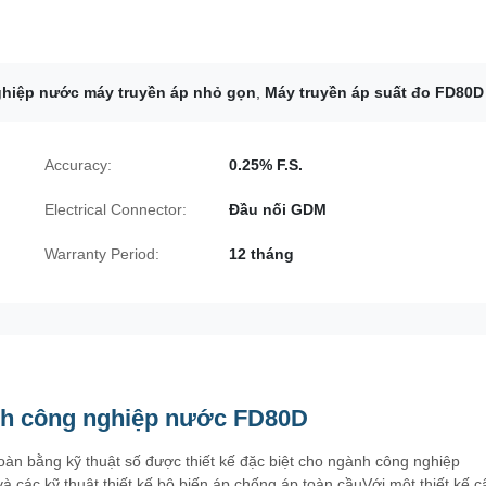
hiệp nước máy truyền áp nhỏ gọn
,
Máy truyền áp suất đo FD80D
Accuracy:
0.25% F.S.
Electrical Connector:
Đầu nối GDM
Warranty Period:
12 tháng
ành công nghiệp nước FD80D
n bằng kỹ thuật số được thiết kế đặc biệt cho ngành công nghiệp
à các kỹ thuật thiết kế bộ biến áp chống áp toàn cầuVới một thiết kế c