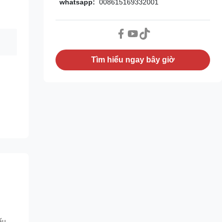
whatsapp:
008615169332001
Tìm hiểu ngay bây giờ
ấu