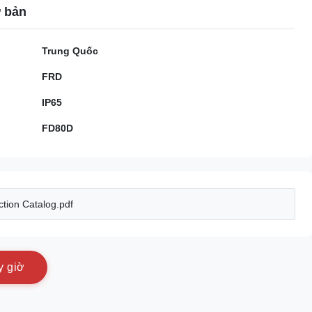
ơ bản
Trung Quốc
FRD
IP65
FD80D
tion Catalog.pdf
y
g
i
ờ