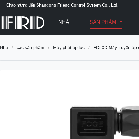
Chào mừng đến
Shandong Friend Control System Co., Ltd.
NHÀ
SẢN PHẨM
Nhà
/
các sản phẩm
/
Máy phát áp lực
/
FD80D Máy truyền áp s