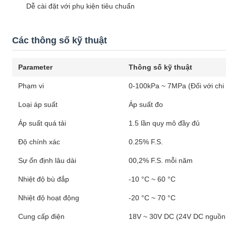
Dễ cài đặt với phụ kiện tiêu chuẩn
Các thông số kỹ thuật
Parameter
Thông số kỹ thuật
Phạm vi
0-100kPa ~ 7MPa (Đối với chi 
Loại áp suất
Áp suất đo
Áp suất quá tải
1.5 lần quy mô đầy đủ
Độ chính xác
0.25% F.S.
Sự ổn định lâu dài
00,2% F.S. mỗi năm
Nhiệt độ bù đắp
-10 °C ~ 60 °C
Nhiệt độ hoạt động
-20 °C ~ 70 °C
Cung cấp điện
18V ~ 30V DC (24V DC nguồn