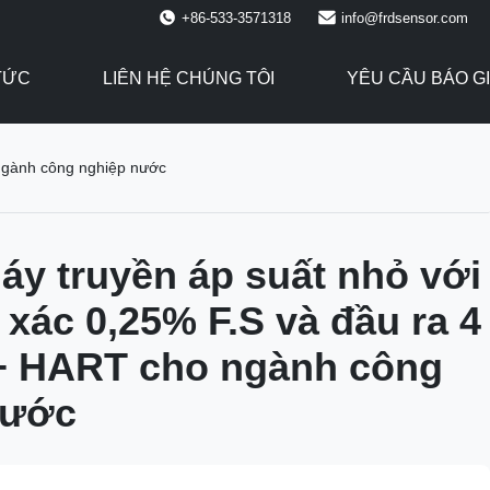
+86-533-3571318
info@frdsensor.com
TỨC
LIÊN HỆ CHÚNG TÔI
YÊU CẦU BÁO G
ngành công nghiệp nước
y truyền áp suất nhỏ với
 xác 0,25% F.S và đầu ra 4
+ HART cho ngành công
nước