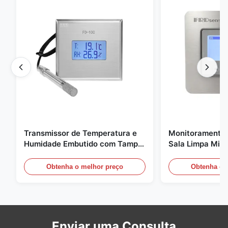
Transmissor de Temperatura e
Monitoramento 
Humidade Embutido com Tampa
Sala Limpa Micr
de Encaixe FD-10C Monitor de
20mA/RS485 pa
Aço Inoxidável 316L
médica / de fu
Obtenha o melhor preço
Obtenha o 
Enviar uma Consulta