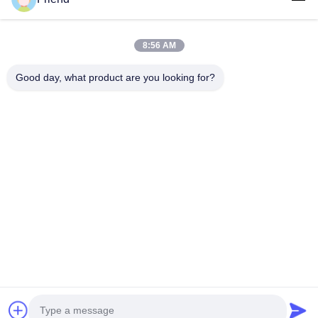
Relações Rápidas
Casa
Produtos
8:56 AM
Show De RV
Quem Somos
Fábrica
Controle De Qualidade
Good day, what product are you looking for?
Fale Conosco
Pedir Um Orçamento
Notícias
Contacte-Nos
+86-18553325367
+86-533-3571309
info@frdsensor.com
Direitos autorais © 2026-2026 Shandong Friend Control System Co., Ltd..
. Todos os direitos reservados.