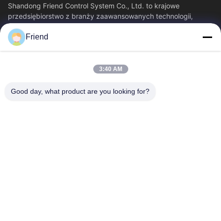
Shandong Friend Control System Co., Ltd. to krajowe
przedsiębiorstwo z branży zaawansowanych technologii,
specjalizujące się w badaniach i rozwoju...
Friend
Szybkie Linki
Dom
Produkty
3:40 AM
Pokaz VR
O Nas
Wycieczka Po Fabryce
Kontrola Jakości
Good day, what product are you looking for?
Skontaktuj Się Z Nami
Poprosić O Wycenę
Aktualności
Skontaktuj Się Z Nami
+86-18553325367
+86-533-3571309
info@frdsensor.com