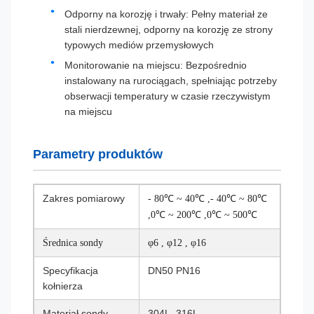
Odporny na korozję i trwały: Pełny materiał ze
stali nierdzewnej, odporny na korozję ze strony
typowych mediów przemysłowych
Monitorowanie na miejscu: Bezpośrednio
instalowany na rurociągach, spełniając potrzeby
obserwacji temperatury w czasie rzeczywistym
na miejscu
Parametry produktów
Zakres pomiarowy
- 80℃ ~ 40℃ ,- 40℃ ~ 80℃
,0℃ ~ 200℃ ,0℃ ~ 500℃
Średnica sondy
φ6 ,
φ12 ,
φ16
Specyfikacja
DN50 PN16
kołnierza
Materiał sondy
304L, 316L