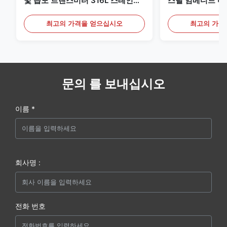
및 습도 트랜스미터 316L 스테인리
스틸 임베디드 마
스 스틸 모니터
20mA/RS485 
최고의 가격을 얻으십시오
최고의 가격
문의 를 보내십시오
이름 *
회사명 :
전화 번호