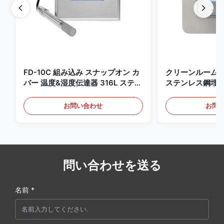
FD-10C 組み込み スナップオン カ
クリーンルーム
バー 温度&湿度伝達器 316L ステン
ステンレス鋼埋
レス・スチールモニター
4-20mA/RS4
知用
お問い合わせ
お問
問い合わせを送る
名前 *