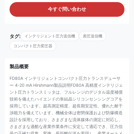
今すぐ問い合わせ
タグ:
インテリジェント圧力送信機
差圧送信機
コンパクト圧力変圧器
製品概要
FD80A インテリジェントコンパクト圧力トランスデューサ
ー 4-20 mA Hirshmann製品説明FD80A 高精度インテリジェ
ント圧力トランスミッタは、フルレンジのデジタル温度補償
技術を備えたハイエンドの単結晶シリコンセンシングコアを
採用しています。超高測定精度、超長期安定性、優れた耐干
渉能力を備えています。機械全体は密閉保護および防爆構造
設計を採用しており、さまざまな流体媒体の測定に対応し、
さまざまな過酷な産業作業条件に安定して適応でき、圧力信
号の正確な収集、変換、長距離伝送を実現し、産業オートメ