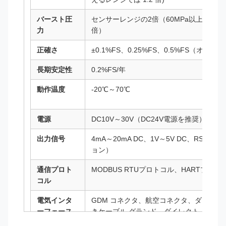
バースト圧
センサーレンジの2倍（60MPa以上のレンジ
力
倍）
正確さ
±0.1%FS、0.25%FS、0.5%FS（オプシ
長期安定性
0.2%FS/年
動作温度
-20℃～70℃
電源
DC10V～30V（DC24V電源を推奨）
出力信号
4mA～20mA DC、1V～5V DC、RS48
ョン）
通信プロト
MODBUS RTUプロトコル、HARTプロト
コル
電気インタ
GDM コネクタ、航空コネクタ、ダイレク
ーフェース
きケーブル グランド、ダイレクト リード付き
護ケーブル