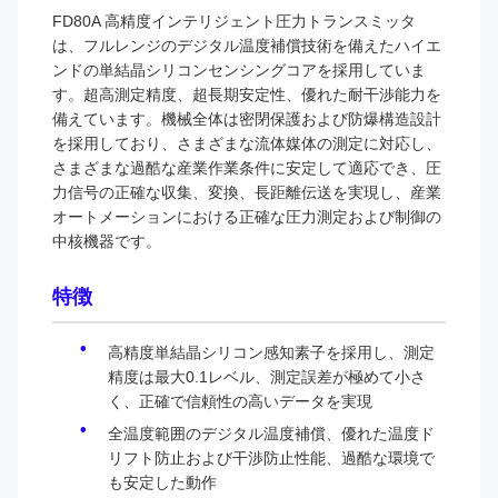
FD80A 高精度インテリジェント圧力トランスミッタ
は、フルレンジのデジタル温度補償技術を備えたハイエ
ンドの単結晶シリコンセンシングコアを採用していま
す。超高測定精度、超長期安定性、優れた耐干渉能力を
備えています。機械全体は密閉保護および防爆構造設計
を採用しており、さまざまな流体媒体の測定に対応し、
さまざまな過酷な産業作業条件に安定して適応でき、圧
力信号の正確な収集、変換、長距離伝送を実現し、産業
オートメーションにおける正確な圧力測定および制御の
中核機器です。
特徴
高精度単結晶シリコン感知素子を採用し、測定
精度は最大0.1レベル、測定誤差が極めて小さ
く、正確で信頼性の高いデータを実現
全温度範囲のデジタル温度補償、優れた温度ド
リフト防止および干渉防止性能、過酷な環境で
も安定した動作