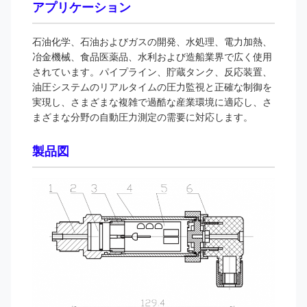
アプリケーション
保護レベル
IP65、IP68
石油化学、石油およびガスの開発、水処理、電力加熱、
防爆等級
Ex ia IIC T4 Ga、Ex d IIC T6 Gb、Ex tD A
冶金機械、食品医薬品、水利および造船業界で広く使用
T80℃
されています。パイプライン、貯蔵タンク、反応装置、
油圧システムのリアルタイムの圧力監視と正確な制御を
保証期間
12ヶ月
実現し、さまざまな複雑で過酷な産業環境に適応し、さ
まざまな分野の自動圧力測定の需要に対応します。
製品図