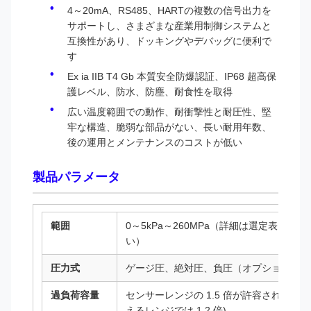
4～20mA、RS485、HARTの複数の信号出力を
サポートし、さまざまな産業用制御システムと
互換性があり、ドッキングやデバッグに便利で
す
Ex ia IIB T4 Gb 本質安全防爆認証、IP68 超高保
護レベル、防水、防塵、耐食性を取得
広い温度範囲での動作、耐衝撃性と耐圧性、堅
牢な構造、脆弱な部品がない、長い耐用年数、
後の運用とメンテナンスのコストが低い
製品パラメータ
範囲
0～5kPa～260MPa（詳細は選定表をご
い）
圧力式
ゲージ圧、絶対圧、負圧（オプション）
過負荷容量
センサーレンジの 1.5 倍が許容されます (6
えるレンジでは 1.2 倍)