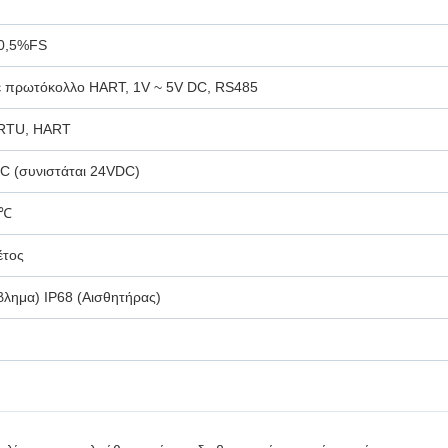
 0,5%FS
 πρωτόκολλο HART, 1V ~ 5V DC, RS485
RTU, HART
C (συνιστάται 24VDC)
0℃
έτος
βλημα) IP68 (Αισθητήρας)