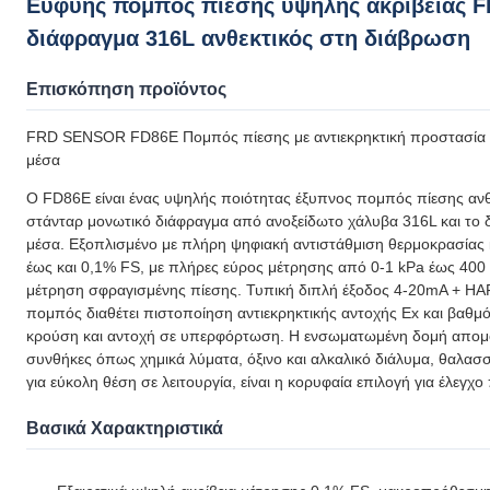
Ευφυής πομπός πίεσης υψηλής ακρίβειας FD
διάφραγμα 316L ανθεκτικός στη διάβρωση
Επισκόπηση προϊόντος
FRD SENSOR FD86E Πομπός πίεσης με αντιεκρηκτική προστασία με
μέσα
Ο FD86E είναι ένας υψηλής ποιότητας έξυπνος πομπός πίεσης ανθ
στάνταρ μονωτικό διάφραγμα από ανοξείδωτο χάλυβα 316L και το δι
μέσα. Εξοπλισμένο με πλήρη ψηφιακή αντιστάθμιση θερμοκρασίας κ
έως και 0,1% FS, με πλήρες εύρος μέτρησης από 0-1 kPa έως 400 
μέτρηση σφραγισμένης πίεσης. Τυπική διπλή έξοδος 4-20mA + HA
πομπός διαθέτει πιστοποίηση αντιεκρηκτικής αντοχής Ex και βαθμό
κρούση και αντοχή σε υπερφόρτωση. Η ενσωματωμένη δομή απομό
συνθήκες όπως χημικά λύματα, όξινο και αλκαλικό διάλυμα, θαλασσ
για εύκολη θέση σε λειτουργία, είναι η κορυφαία επιλογή για έλεγχ
Βασικά Χαρακτηριστικά