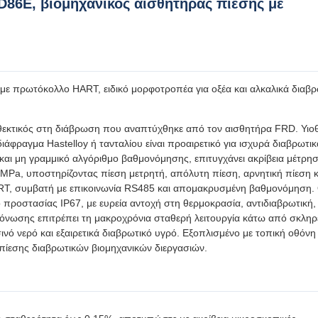
86E, βιομηχανικός αισθητήρας πίεσης με
 πρωτόκολλο HART, ειδικό μορφοτροπέα για οξέα και αλκαλικά διαβρ
εκτικός στη διάβρωση που αναπτύχθηκε από τον αισθητήρα FRD. Υιοθ
άφραγμα Hastelloy ή τανταλίου είναι προαιρετικό για ισχυρά διαβρωτικ
αι μη γραμμικό αλγόριθμο βαθμονόμησης, επιτυγχάνει ακρίβεια μέτρη
MPa, υποστηρίζοντας πίεση μετρητή, απόλυτη πίεση, αρνητική πίεση κ
RT, συμβατή με επικοινωνία RS485 και απομακρυσμένη βαθμονόμηση.
 προστασίας IP67, με ευρεία αντοχή στη θερμοκρασία, αντιδιαβρωτική,
νωσης επιτρέπει τη μακροχρόνια σταθερή λειτουργία κάτω από σκληρ
ινό νερό και εξαιρετικά διαβρωτικό υγρό. Εξοπλισμένο με τοπική οθόν
ο πίεσης διαβρωτικών βιομηχανικών διεργασιών.