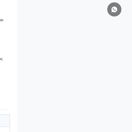
αι
ως