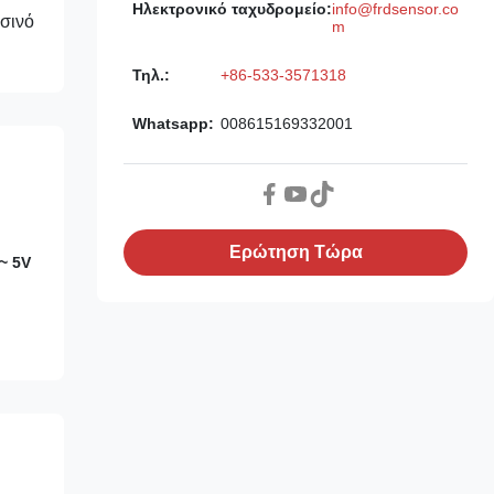
Ηλεκτρονικό ταχυδρομείο:
info@frdsensor.co
σινό
m
Τηλ.:
+86-533-3571318
Whatsapp:
008615169332001
Ερώτηση Τώρα
~ 5V