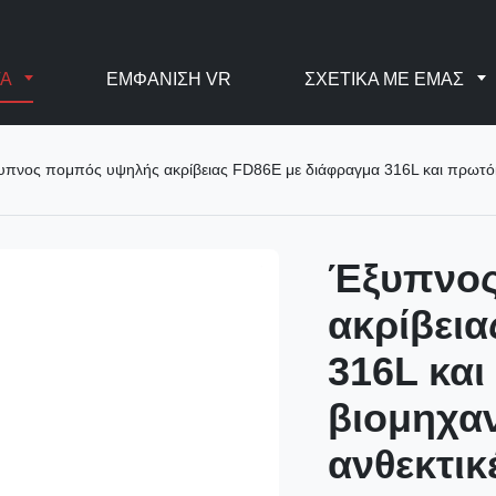
ΤΑ
ΕΜΦΆΝΙΣΗ VR
ΣΧΕΤΙΚΆ ΜΕ ΕΜΆΣ
υπνος πομπός υψηλής ακρίβειας FD86E με διάφραγμα 316L και πρωτόκ
Έξυπνος
ακρίβει
316L κα
βιομηχα
ανθεκτικ