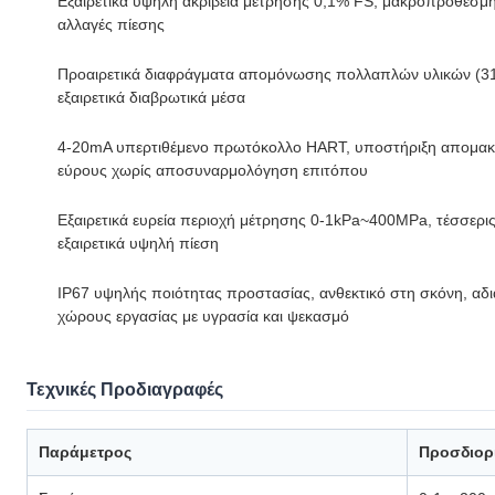
Εξαιρετικά υψηλή ακρίβεια μέτρησης 0,1% FS, μακροπρόθεσμ
αλλαγές πίεσης
Προαιρετικά διαφράγματα απομόνωσης πολλαπλών υλικών (316L/
εξαιρετικά διαβρωτικά μέσα
4-20mA υπερτιθέμενο πρωτόκολλο HART, υποστήριξη απομακ
εύρους χωρίς αποσυναρμολόγηση επιτόπου
Εξαιρετικά ευρεία περιοχή μέτρησης 0-1kPa~400MPa, τέσσερι
εξαιρετικά υψηλή πίεση
IP67 υψηλής ποιότητας προστασίας, ανθεκτικό στη σκόνη, αδι
χώρους εργασίας με υγρασία και ψεκασμό
Τεχνικές Προδιαγραφές
Παράμετρος
Προσδιορ