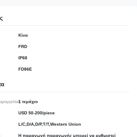
ες
Κίνα
FRD
IP68
FD86E
τα
αραγγελίας:
1 τεμάχιο
USD 50-200/piece
L/C,D/A,D/P,T/T,Western Union
:
Η παραγωγή παραγωγής μπορεί να ρυθμιστεί