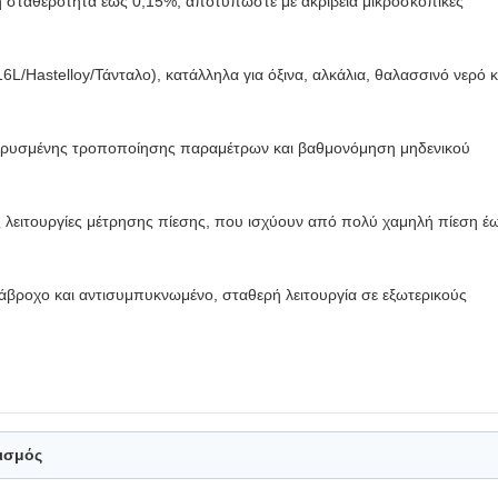
η σταθερότητα έως 0,15%, αποτυπώστε με ακρίβεια μικροσκοπικές
Hastelloy/Τάνταλο), κατάλληλα για όξινα, αλκάλια, θαλασσινό νερό κ
ρυσμένης τροποποίησης παραμέτρων και βαθμονόμηση μηδενικού
ς λειτουργίες μέτρησης πίεσης, που ισχύουν από πολύ χαμηλή πίεση έ
άβροχο και αντισυμπυκνωμένο, σταθερή λειτουργία σε εξωτερικούς
ισμός