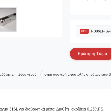
FD86EF-Sele
PDF
Ε
ρ
ώ
τ
η
σ
η
Τ
ώ
ρ
α
αδότης επιπέδου νερού
υγρή συσκευή αποστολής σημάτων επιπέ
μα 316L για διαβρωτικά μέσα. Διαθέτει ακρίβεια 0,25%FS,