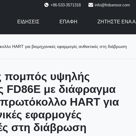
+86-533-3571318
info@frdsensor.com
ΕΙΔΉΣΕΙΣ
ΕΠΑΦΉ
ΖΗΤΉΣΤΕ ΈΝΑ 
ολλο HART για βιομηχανικές εφαρμογές ανθεκτικές στη διάβρωση
 πομπός υψηλής
ας FD86E με διάφραγμα
ι πρωτόκολλο HART για
νικές εφαρμογές
ές στη διάβρωση