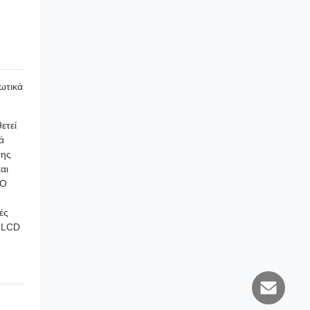
ωτικά
ετεί
ά
σης
αι
 Ο
ές
η LCD