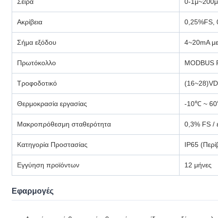
Σειρά
0-1μ~200μ
Ακρίβεια
0,25%FS,
Σήμα εξόδου
4~20mA με
Πρωτόκολλο
MODBUS 
Τροφοδοτικό
(16~28)VD
Θερμοκρασία εργασίας
-10℃ ~ 6
Μακροπρόθεσμη σταθερότητα
0,3% FS / 
Κατηγορία Προστασίας
IP65 (Περί
Εγγύηση προϊόντων
12 μήνες
Εφαρμογές