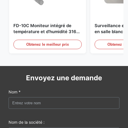
FD-10C Moniteur intégré de
Surveillance e
température et d'humidité 316L
en salle blanch
en acier inoxydable
en acier inoxyd
20mA/RS485 pou
Obtenez le meilleur prix
Obtenez le 
Détection de f
Envoyez une demande
Nom *
Nom de la société :