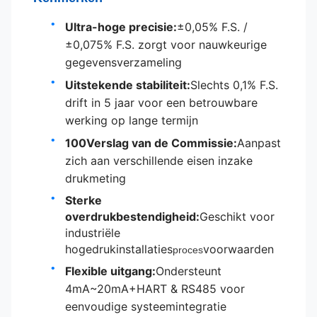
Ultra-hoge precisie:
±0,05% F.S. /
±0,075% F.S. zorgt voor nauwkeurige
gegevensverzameling
Uitstekende stabiliteit:
Slechts 0,1% F.S.
drift in 5 jaar voor een betrouwbare
werking op lange termijn
100Verslag van de Commissie:
Aanpast
zich aan verschillende eisen inzake
drukmeting
Sterke
overdrukbestendigheid:
Geschikt voor
industriële
hogedrukinstallaties
voorwaarden
proces
Flexible uitgang:
Ondersteunt
4mA~20mA+HART & RS485 voor
eenvoudige systeemintegratie