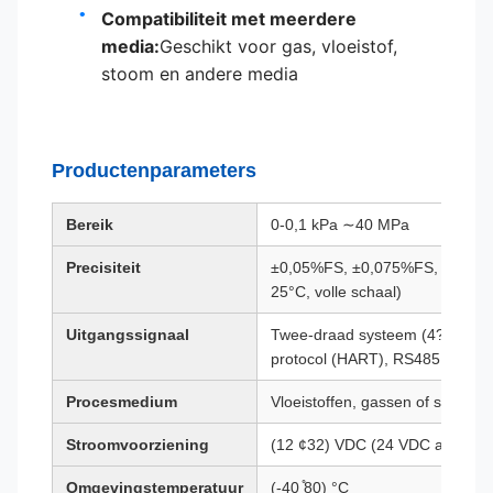
Compatibiliteit met meerdere
media:
Geschikt voor gas, vloeistof,
stoom en andere media
Productenparameters
Bereik
0-0,1 kPa ∼40 MPa
Precisiteit
±0,05%FS, ±0,075%FS, 0,1%FS,
25°C, volle schaal)
Uitgangssignaal
Twee-draad systeem (4?? 20) m
protocol (HART), RS485 protoc
Procesmedium
Vloeistoffen, gassen of stoom
Stroomvoorziening
(12 ¢32) VDC (24 VDC aanbevo
Omgevingstemperatuur
(-40 ̊80) °C