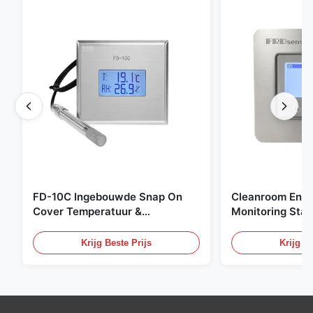
FD-10C Ingebouwde Snap On
Cleanroom Envi
Cover Temperatuur &
Monitoring Stai
Vochtigheid Transmitter 316L
Embedded Micr
roestvrijstalen monitor
20mA/RS485 For
Krijg Beste Prijs
Krijg Be
Fume Detection