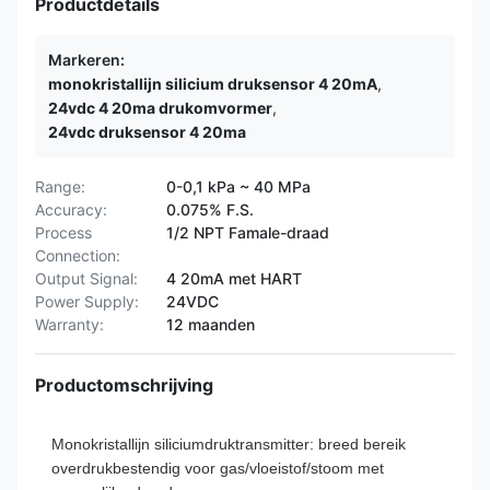
Productdetails
Markeren:
monokristallijn silicium druksensor 4 20mA
,
24vdc 4 20ma drukomvormer
,
24vdc druksensor 4 20ma
Range:
0-0,1 kPa ~ 40 MPa
Accuracy:
0.075% F.S.
Process
1/2 NPT Famale-draad
Connection:
Output Signal:
4 20mA met HART
Power Supply:
24VDC
Warranty:
12 maanden
Productomschrijving
Monokristallijn siliciumdruktransmitter: breed bereik
overdrukbestendig voor gas/vloeistof/stoom met