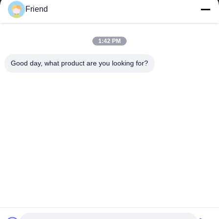
Friend
Snelkoppelingen
Thuis
Producten
1:42 PM
VR-Show
Over Ons
Fabrieksreis
Kwaliteitscontrole
Good day, what product are you looking for?
Contacteer Ons
Vraag Een Offerte Aan
Nieuws
Contacteer Ons
+86-18553325367
+86-533-3571309
info@frdsensor.com
Auteursrecht © 2026-2026 Shandong Friend Control System Co., Ltd.. .
Alle rechten voorbehoudena.