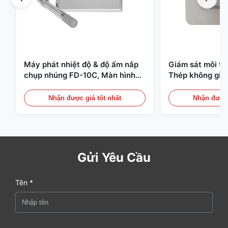
Máy phát nhiệt độ & độ ẩm nắp
Giám sát môi t
chụp nhúng FD-10C, Màn hình
Thép không gỉ 
thép không gỉ 316L
20mA/RS485 Dùn
Phát hiện Khói
Nhận được giá tốt nhất
Nhận được 
Gửi Yêu Cầu
Tên *