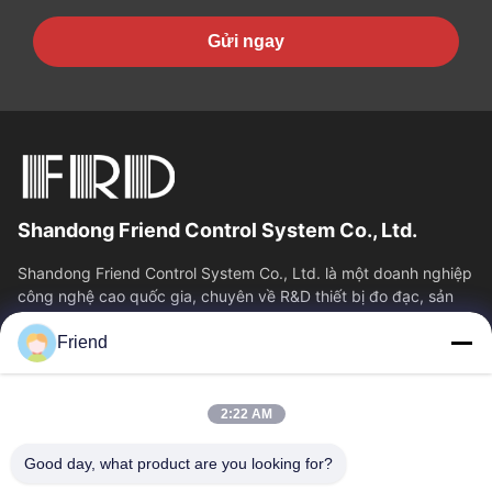
Gửi ngay
Shandong Friend Control System Co., Ltd.
Shandong Friend Control System Co., Ltd. là một doanh nghiệp
công nghệ cao quốc gia, chuyên về R&D thiết bị đo đạc, sản
xuất và dịch vụ điều...
Friend
Liên Kết Nhanh
Nhà
Sản Phẩm
2:22 AM
Hướng Dẫn VR
Về Chúng Tôi
Tham Quan Nhà Máy
Kiểm Soát Chất Lượng
Good day, what product are you looking for?
Liên Hệ Chúng Tôi
Yêu Cầu Báo Giá