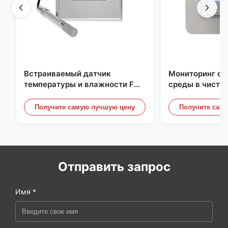
Встраиваемый датчик
Мониторинг о
температуры и влажности FD-
среды в чисто
10C со съемной крышкой,
Нержавеющая 
монитор из нержавеющей
встроенная ми
Получите самую лучшую цену
Получите сам
стали 316L
20mA/RS485 д
/ дымовой дет
Отправить запрос
Имя *