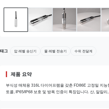
태그
압 레벨 송신기
물 레벨 전송기
수위 전달계
제품 요약
부식성 매체용 316L 다이어프램을 갖춘 FD86E 고정밀 지능형
토콜, IP65/IP68 보호 및 방폭 인증이 특징입니다. 산, 알