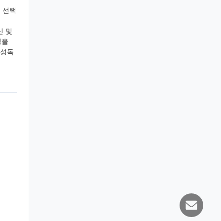
 선택
신 및
성을
고성독