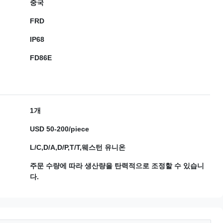
중국
FRD
IP68
FD86E
1개
USD 50-200/piece
L/C,D/A,D/P,T/T,웨스턴 유니온
주문 수량에 따라 생산량을 탄력적으로 조정할 수 있습니
다.