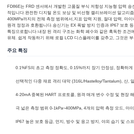
FD86E는 FRD 센서에서 개발한 고품질 부식 저항성 지능형 압력
적입니다.완전한 디지털 온도 보상 및 비선형 캘리브레이션 알고리즘을 
400MPa까지의 전체 측정 범위에서,지표 압력 지원, 절대 압력, 마이너스 
원격 정정과 호환됩니다.송신기는 EX 폭발 방지 인증과 IP67 보호 등
특징으로합니다.내장 된 격리 구조는 화학 폐수와 같은 혹독한 조건에
유체. 쉽게 작동하기 위해 로컬 LCD 디스플레이를 갖추고, 그것은 
주요 특징
0.1%FS의 초고 측정 정확도, 0.15%까지 장기 안정성, 정확하
선택적인 다중 재료 격리 대막 (316L/Hastelloy/Tantalum),
4-20mA 중복된 HART 프로토콜, 원격 매개 변수 수정 및 현
극 넓은 측정 범위 0-1kPa~400MPa, 4개의 압력 측정 모드,
IP67 높은 보호 등급, 먼지, 방수 및 응고 방지, 야외 습기 및