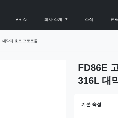
VR 쇼
회사 소개
소식
연
6L 대막과 호트 프로토콜
FD86E
316L 
기본 속성