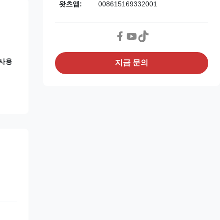
왓츠앱:
008615169332001
 사용
지금 문의