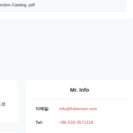
ction Catalog..pdf
Mr. Info
프로
이메일:
info@frdsensor.com
Tel:
+86-533-3571318