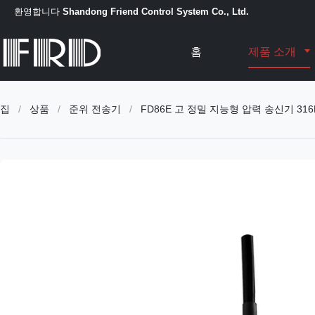
환영합니다
Shandong Friend Control System Co., Ltd.
홈
제품 소개
집
/
상품
/
준위 전송기
/
FD86E 고 정밀 지능형 압력 송신기 31