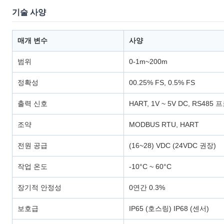
기술 사양
매개 변수
사양
범위
0-1m~200m
정확성
00.25% FS, 0.5% FS
출력 신호
HART, 1V ~ 5V DC, RS485
조약
MODBUS RTU, HART
전원 공급
(16~28) VDC (24VDC 권장)
작업 온도
-10°C ~ 60°C
장기적 안정성
0연간 0.3%
보호급
IP65 (호스링) IP68 (센서)