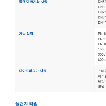
플랜지 크기와 사양
DN50
DN80
DN2"
DN3"
DN4"
가속 압력
PN 1
PN 6
PN 1
150p
300p
600p
디아프라그마 재료
스테인
하스
탄탈 
모넬 
플랜지 타입