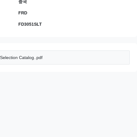
중국
FRD
FD3051SLT
election Catalog..pdf