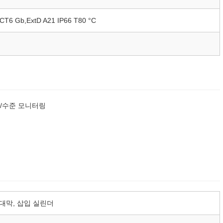
 CT6 Gb,ExtD A21 IP66 T80 °C
력/수준 모니터링
대막, 삽입 실린더