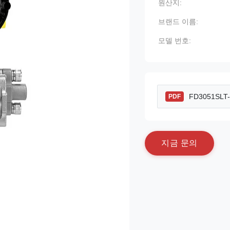
원산지:
브랜드 이름:
모델 번호:
FD3051SLT-S
PDF
지
금
문
의