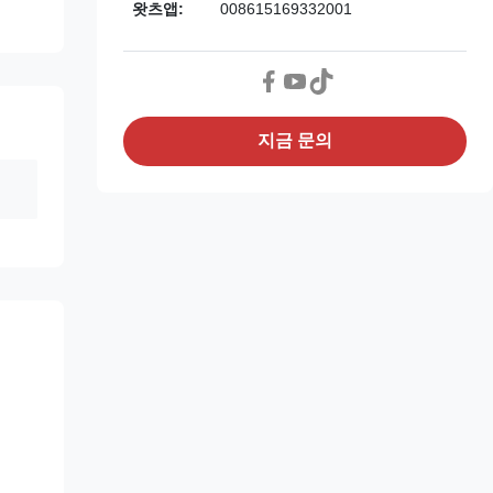
왓츠앱:
008615169332001
지금 문의