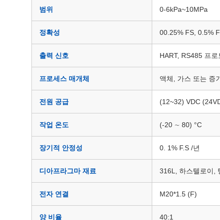
범위
0-6kPa~10MPa
정확성
00.25% FS, 0.5% 
출력 신호
HART, RS485 프
프로세스 매개체
액체, 가스 또는 증
전원 공급
(12~32) VDC (24
작업 온도
(-20 ∼ 80) °C
장기적 안정성
0. 1% F.S /년
디아프라그마 재료
316L, 하스텔로이,
전자 연결
M20*1.5 (F)
양 비율
40:1