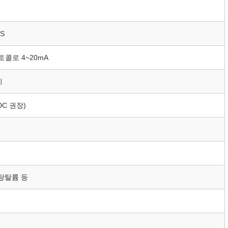
FS
로토콜로 4~20mA
기
VDC 권장)
 탕탈륨 등