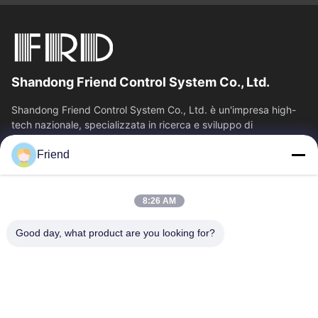
Shandong Friend Control System Co., Ltd.
Shandong Friend Control System Co., Ltd. è un'impresa high-
tech nazionale, specializzata in ricerca e sviluppo di
strumentazione, produzione e...
Friend
Collegamenti Rapidi
Casa
Prodotti
8:26 AM
Mostra VR
Chi Siamo
Fatory Tour
Controllo Di Qualità
Good day, what product are you looking for?
Contattaci
Richiedere Un Preventivo
Notizie
Contattici
+86-18553325367