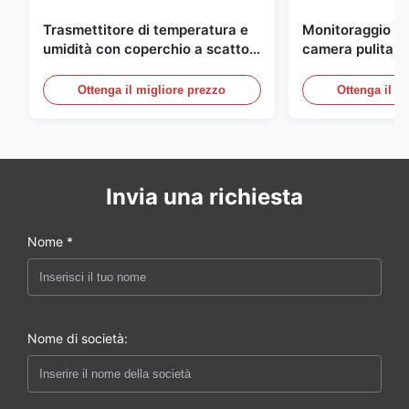
Trasmettitore di temperatura e
Monitoraggio am
umidità con coperchio a scatto
camera pulita M
integrato FD-10C, monitor in
20mA/RS485 in 
acciaio inossidabile 316L
inossidabile per
Ottenga il migliore prezzo
Ottenga il m
medico/fumo
Invia una richiesta
Nome *
Nome di società: