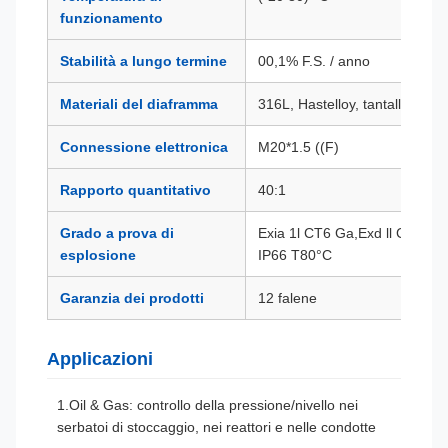
funzionamento
Stabilità a lungo termine
00,1% F.S. / anno
Materiali del diaframma
316L, Hastelloy, tantallo, ecc.
Connessione elettronica
M20*1.5 ((F)
Rapporto quantitativo
40:1
Grado a prova di
Exia 1l CT6 Ga,Exd ll CT6 Gb
esplosione
IP66 T80°C
Garanzia dei prodotti
12 falene
Applicazioni
1.Oil & Gas: controllo della pressione/nivello nei
serbatoi di stoccaggio, nei reattori e nelle condotte