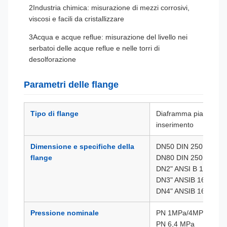
2Industria chimica: misurazione di mezzi corrosivi,
viscosi e facili da cristallizzare
3Acqua e acque reflue: misurazione del livello nei
serbatoi delle acque reflue e nelle torri di
desolforazione
Parametri delle flange
Tipo di flange
Diaframma piatto, cili
inserimento
Dimensione e specifiche della
DN50 DIN 2501
flange
DN80 DIN 2501
DN2" ANSI B 16.5
DN3" ANSIB 16.5
DN4" ANSIB 16.5
Pressione nominale
PN 1MPa/4MPa
PN 6,4 MPa