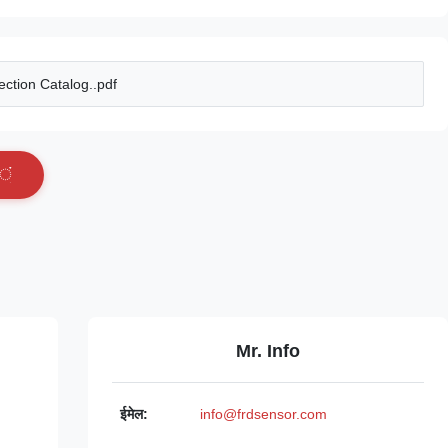
ction Catalog..pdf
ं
Mr. Info
ईमेल:
info@frdsensor.com