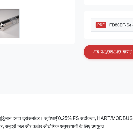
FD86EF-Sele
PDF
अ
ब
प
ू
छ
त
ा
छ
क
र
े
धता बुद्धिमान दबाव ट्रांसमीटर। सुविधाएँ 0.25% FS सटीकता, HART/MODBUS
ार, समुद्री जल और कठोर औद्योगिक अनुप्रयोगों के लिए उपयुक्त।