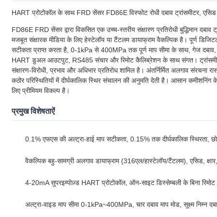
HART प्रोटोकॉल के साथ FRD सेंसर FD86E विस्फोट रोधी दबाव ट्रांसमीटर, एसिड और क
FD86E FRD सेंसर द्वारा विकसित एक उच्च-स्तरीय संक्षारण प्रतिरोधी बुद्धिमान दबाव
मजबूत संक्षारक मीडिया के लिए हेस्टेलॉय या टैंटलम डायाफ्राम वैकल्पिक है। पूर्ण डि
सटीकता प्राप्त करता है, 0-1kPa से 400MPa तक पूर्ण माप सीमा के साथ, गेज दबाव
HART डुअल आउटपुट, RS485 संचार और रिमोट कैलिब्रेशन के साथ संगत। ट्रांसमीटर में 
संक्षारण-विरोधी, प्रभाव और अधिभार प्रतिरोध शामिल है। अंतर्निर्मित अलगाव संरचना
कठोर परिस्थितियों में दीर्घकालिक स्थिर संचालन की अनुमति देती है। आसान कमीशनिंग के 
लिए प्रीमियम विकल्प है।
प्रमुख विशेषताऐं
0.1% एफएस की अल्ट्रा-हाई माप सटीकता, 0.15% तक दीर्घकालिक स्थिरता, छोटे द
वैकल्पिक बहु-सामग्री अलगाव डायाफ्राम (316एल/हास्टेलॉय/टैंटलम), एसिड, क्षार
4-20mA सुपरइम्पोज़्ड HART प्रोटोकॉल, ऑन-साइट डिस्सेम्बली के बिना रिमोट पै
अल्ट्रा-वाइड माप सीमा 0-1kPa~400MPa, चार दबाव माप मोड, सूक्ष्म निम्न दब