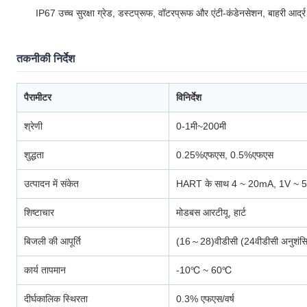
IP67 उच्च सुरक्षा ग्रेड, डस्टप्रूफ, वॉटरप्रूफ और एंटी-कंडेनसेशन, बाहरी आर्द्र और
तकनीकी निर्देश
पैरामीटर
विनिर्देश
श्रेणी
0-1मी~200मी
शुद्धता
0.25%एफएस, 0.5%एफएस
उत्पादन में संकेत
HART के साथ 4 ~ 20mA, 1V ~ 5
शिष्टाचार
मोडबस आरटीयू, हार्ट
बिजली की आपूर्ति
(16～28)वीडीसी (24वीडीसी अनुशंस
कार्य तापमान
-10℃ ~ 60℃
दीर्घकालिक स्थिरता
0.3% एफएस/वर्ष