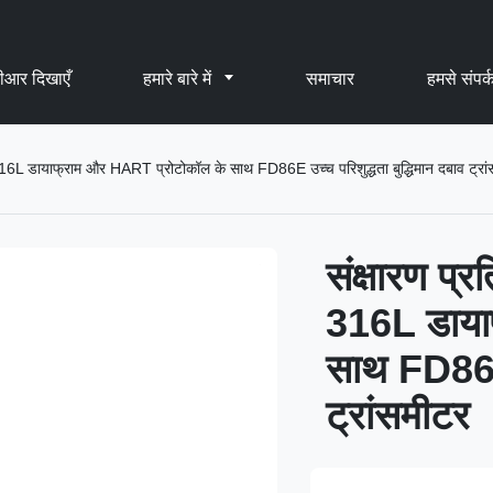
ीआर दिखाएँ
हमारे बारे में
समाचार
हमसे संपर्क
िए 316L डायाफ्राम और HART प्रोटोकॉल के साथ FD86E उच्च परिशुद्धता बुद्धिमान दबाव ट्रा
संक्षारण प्र
316L डाया
साथ FD86E उ
ट्रांसमीटर