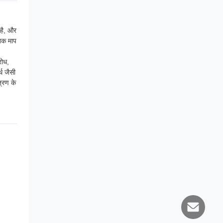
 है, और
 तक माप
रोध,
थ जैसी
त्रण के