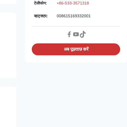
टेलीफोन:
+86-533-3571318
व्हाट्सएप:
008615169332001
अब पूछताछ करें