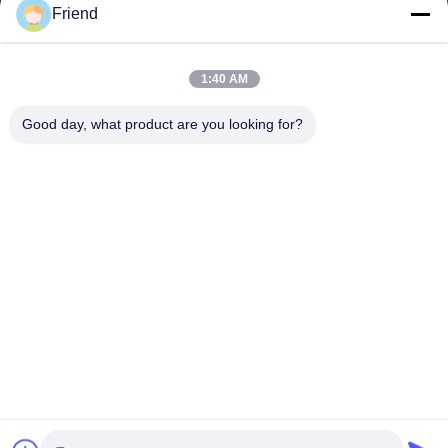
Friend
Schnelle Verbindungen
Startseite
Produkte
1:40 AM
VR Show
Über Uns
Fabrik Tour
Qualitätskontrolle
Good day, what product are you looking for?
Kontakt
Referenzen
Nachrichten
Treten Sie Mit Uns In Verbindung
+86-18553325367
+86-533-3571309
info@frdsensor.com
Urheberrecht © 2026-2026 Shandong Friend Control System Co., Ltd.. .
Alle Rechte vorbehalten.