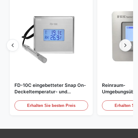
FD-10C eingebetteter Snap On-
Reinraum-
Deckeltemperatur- und
Umgebungsübe
Feuchtigkeitsübertrager 316L
Edelstahl einge
Edelstahlmonitor
20mA/RS485 für
Erhalten Sie besten Preis
Erhalten Sie
Rauchgasdetekt