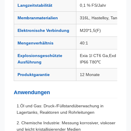
Langzeitstabilität
0,1 % FS/Jahr
Membranmaterialien
316L, Hastelloy, Tantal usw.
Elektronische Verbindung
M20*1,5(F)
Mengenverhältnis
40:1
Explosionsgeschützte
Exia 1l CT6 Ga,Exd ll CT6
Ausführung
IP66 T80℃
Produktgarantie
12 Monate
Anwendungen
1.Öl und Gas: Druck-/Füllstandüberwachung in
Lagertanks, Reaktoren und Rohrleitungen
2. Chemische Industrie: Messung korrosiver, viskoser
und leicht kristallisierender Medien