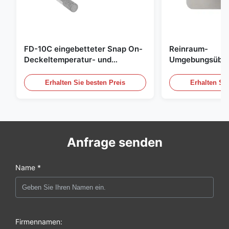
FD-10C eingebetteter Snap On-
Reinraum-
Deckeltemperatur- und
Umgebungsübe
Feuchtigkeitsübertrager 316L
Edelstahl einge
Edelstahlmonitor
20mA/RS485 für
Erhalten Sie besten Preis
Erhalten Sie
Rauchgasdetekt
Anfrage senden
Name *
Firmennamen: