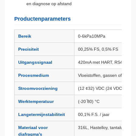
en diagnose op afstand
Productenparameters
Bereik
0-6kPa10MPa
Precisiteit
00,25% FS, 0,5% FS
Uitgangssignaal
420mA met HART, RS485 prot
Procesmedium
Vloeistoffen, gassen of stoom
Stroomvoorziening
(12 ¢32) VDC (24 VDC aanbe
Werktemperatuur
(-20 ̊80) °C
Langetermijnstabiliteit
00,1% F.S. / jaar
Materiaal voor
316L, Hastelloy, tantalum, enz
diafragma's