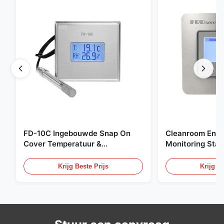
FD-10C Ingebouwde Snap On
Cleanroom Envi
Cover Temperatuur &
Monitoring Stai
Vochtigheid Transmitter 316L
Embedded Micr
roestvrijstalen monitor
20mA/RS485 For
Krijg Beste Prijs
Krijg Be
Fume Detection