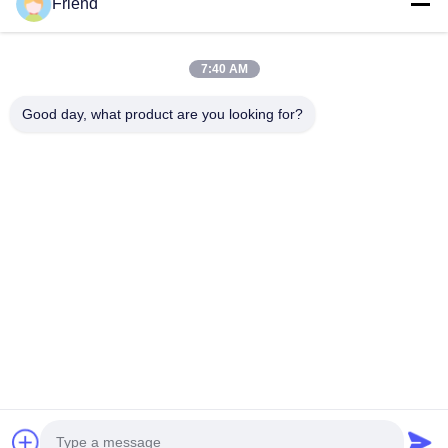
Friend
Snelkoppelingen
Thuis
Producten
7:40 AM
VR-Show
Over Ons
Fabrieksreis
Kwaliteitscontrole
Good day, what product are you looking for?
Contacteer Ons
Vraag Een Offerte Aan
Nieuws
Contacteer Ons
+86-18553325367
+86-533-3571309
info@frdsensor.com
Auteursrecht © 2026-2026 Shandong Friend Control System Co., Ltd.. .
Alle rechten voorbehoudena.