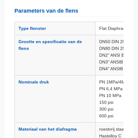
Parameters van de flens
Type flenster
Flat Diaphragm, Inv
Grootte en specificatie van de
DN50 DIN 2501
flens
DN80 DIN 2501
DN2" ANSI B 16.5
DN3" ANSIB 16.5
DN4" ANSIB 16.5
Nominale druk
PN 1MPa/4MPa
PN 6,4 MPa
PN 10 MPa
150 psi
300 psi
600 psi
Materiaal van het diafragma
roestvrij staal 316L
Hastelloy C