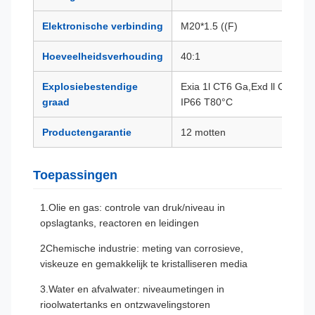
Elektronische verbinding
M20*1.5 ((F)
Hoeveelheidsverhouding
40:1
Explosiebestendige
Exia 1l CT6 Ga,Exd ll CT6 Gb
graad
IP66 T80°C
Productengarantie
12 motten
Toepassingen
1.Olie en gas: controle van druk/niveau in
opslagtanks, reactoren en leidingen
2Chemische industrie: meting van corrosieve,
viskeuze en gemakkelijk te kristalliseren media
3.Water en afvalwater: niveaumetingen in
rioolwatertanks en ontzwavelingstoren